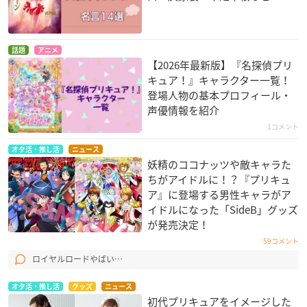
話題
アニメ
【2026年最新版】『名探偵プリ
キュア！』キャラクター一覧！
登場人物の基本プロフィール・
声優情報を紹介
1コメント
オタ活・推し活
ニュース
妖精のココナッツや敵キャラた
ちがアイドルに！？『プリキュ
ア』に登場する男性キャラがア
イドルになった「SideB」グッズ
が発売決定！
59コメント
ロイヤルロードやばい…
オタ活・推し活
グッズ
ニュース
初代プリキュアをイメージした