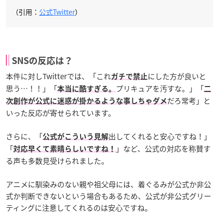
（引用：
公式Twitter
）
SNSの反応は？
本件に対しTwitterでは、「これ
にした方が良いと
ガチで禁止
思う…！！」「
プリキュアを汚すな。」「
本当に酷すぎる。
二
だろ常考」と
次創作が公式に迷惑が掛かるような事しちゃダメ
いった反応が寄せられています。
さらに、「
出してくれると安心ですね！」
公式がこういう見解
「
」など、公式の対応を称賛す
対応早くて素晴らしいですね！
る声も多数見受けられました。
アニメに馴染みのない親や祖父母には、着ぐるみが公式か非公
式か判断できないという場合もあるため、公式が非公式グリー
ティングに注意してくれるのは安心ですね。