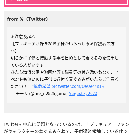
⚠️注意喚起⚠️
【プリキュアが好きなお子様がいらっしゃる保護者の方
へ】
明らかに子供と接触する事を目的として着ぐるみを使用し
ている人がいます！！
ひたち海浜公園や遊園地等で職員等の付き添いもなく、イ
ベントも無いのに子供に近付く着ぐるみがいたらご注意く
ださい！
#拡散希望
pic.twitter.com/QeUe44s1Kl
— モーリ (@mo_ri2525game)
August 8, 2023
Twitterを中心に話題となっているのは、『プリキュア』ファン
がキャラクターの着ぐるみを着て、
している件で
子供達と接触