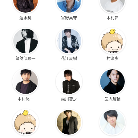
速水奨
宮野真守
木村昴
諏訪部順一
花江夏樹
村瀬歩
中村悠一
森川智之
武内駿輔