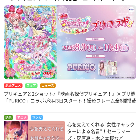
劇場アニメ
フェア
ニュース
プリキュアと2ショット♪『映画名探偵プリキュア！』×プリ機
「PURICO」コラボが8月3日スタート！撮影フレーム全6種搭載
話題
アニメ
マンガ
心を支えてくれる“女性キャラク
ターによる名言”！セーラマー
ズ・灰原哀・木之本桜など