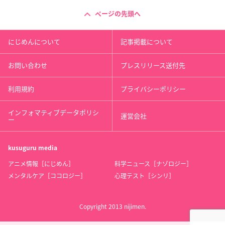
ページの先頭へ
にじめんについて
記事掲載について
お問い合わせ
プレスリリース送付先
利用規約
プライバシーポリシー
インフォマティブデータポリシ
運営会社
ー
kusuguru
media
アニメ情報［にじめん］
科学ニュース［ナゾロジー］
メンタルケア［ココロジー］
心理テスト［シンリ］
Copyright 2013 nijimen.