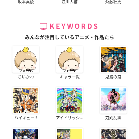
坂本真綾
浪川大輔
斉藤壮馬
KEYWORDS
みんなが注目しているアニメ・作品たち
ちいかわ
キャラ一覧
鬼滅の刃
ハイキュー!!
アイドリッシ...
刀剣乱舞