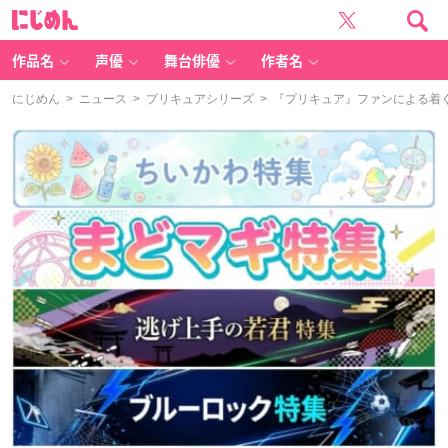
に
じ
め
ん
作品名
声優
舞台俳優
作者名
にじめん
>
ニュース
>
プリキュアシリーズ
> 『プリキュア』ファンによる着