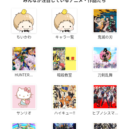
みんなが注目しているアニメ・作品たち
ちいかわ
キャラ一覧
鬼滅の刃
HUNTER...
暗殺教室
刀剣乱舞
サンリオ
ハイキュー!!
ヒプノシスマ...