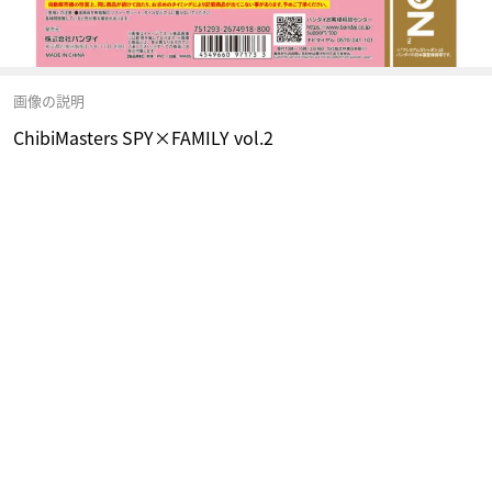
画像の説明
ChibiMasters SPY×FAMILY vol.2