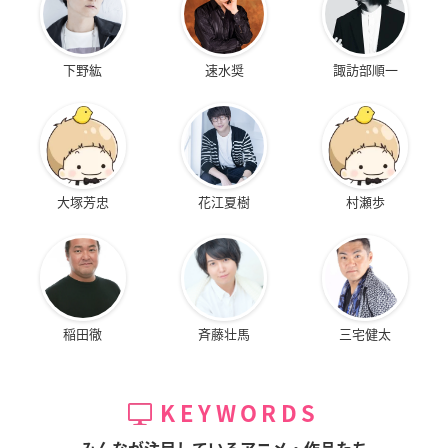
下野紘
速水奨
諏訪部順一
大塚芳忠
花江夏樹
村瀬歩
稲田徹
斉藤壮馬
三宅健太
KEYWORDS