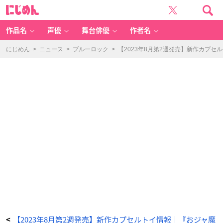
C
に
hi
じ
bi
め
M
ん
a
st
作品名
声優
舞台俳優
作者名
er
s
S
P
にじめん
>
ニュース
>
ブルーロック
>
【2023年8月第2週発売】新作カプセ
Y
×
F
A
M
IL
Y
v
o
l.
2
-
ア
ニ
メ
情
報
サ
イ
ト
に
じ
め
ん
【2023年8月第2週発売】新作カプセルトイ情報｜『おジャ魔
<