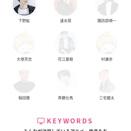
下野紘
速水奨
諏訪部順一
大塚芳忠
花江夏樹
村瀬歩
稲田徹
斉藤壮馬
三宅健太
KEYWORDS