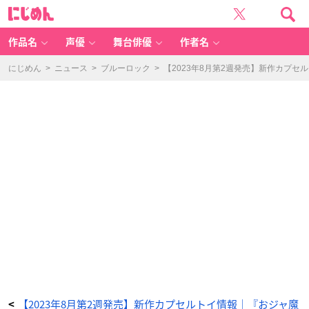
M
に
U
じ
ZI
め
K
ん
TI
G
作品名
声優
舞台俳優
作者名
E
R
ポ
ー
にじめん
>
ニュース
>
ブルーロック
>
【2023年8月第2週発売】新作カプセ
チ
コ
レ
ク
シ
ョ
ン
-
ア
ニ
メ
情
報
サ
イ
ト
に
じ
め
ん
【2023年8月第2週発売】新作カプセルトイ情報｜『おジャ魔
<