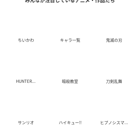
みんなが注目しているアニメ・作品たち
ちいかわ
キャラ一覧
鬼滅の刃
HUNTER...
暗殺教室
刀剣乱舞
サンリオ
ハイキュー!!
ヒプノシスマ...