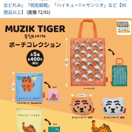
女どれみ』『呪術廻戦』「ハイキュー!!×サンリオ」など【90
商品以上】
(画像 72/81)
72/81