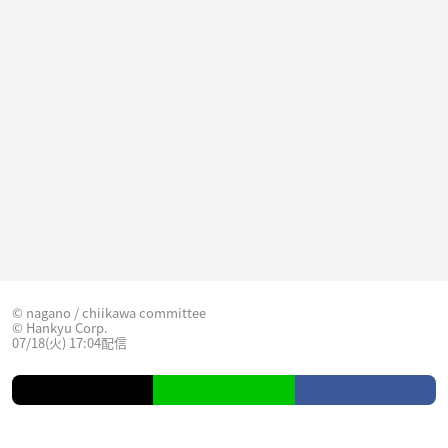
© nagano / chiikawa committee
© Hankyu Corp.
07/18(火) 17:04配信