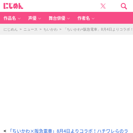
ヘ
に
ッ
じ
ド
め
マ
ん
ー
ク
作品名
声優
舞台俳優
作者名
列
車
が
伊
にじめん
>
ニュース
>
ちいかわ
>
「ちいかわ×阪急電車」8月4日よりコラボ
丹
線・
箕
面
線・
嵐
山
線
-
ア
ニ
メ
情
報
サ
イ
ト
に
じ
め
ん
「ちいかわ×阪急電車」8月4日よりコラボ！ハチワレらのラ
<