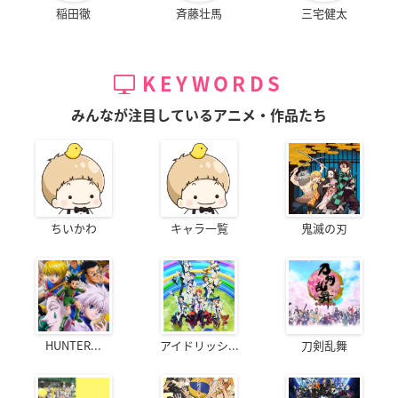
稲田徹
斉藤壮馬
三宅健太
KEYWORDS
みんなが注目しているアニメ・作品たち
ちいかわ
キャラ一覧
鬼滅の刃
HUNTER...
アイドリッシ...
刀剣乱舞