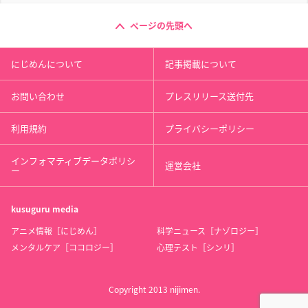
ページの先頭へ
にじめんについて
記事掲載について
お問い合わせ
プレスリリース送付先
利用規約
プライバシーポリシー
インフォマティブデータポリシ
運営会社
ー
kusuguru
media
アニメ情報［にじめん］
科学ニュース［ナゾロジー］
メンタルケア［ココロジー］
心理テスト［シンリ］
Copyright 2013 nijimen.