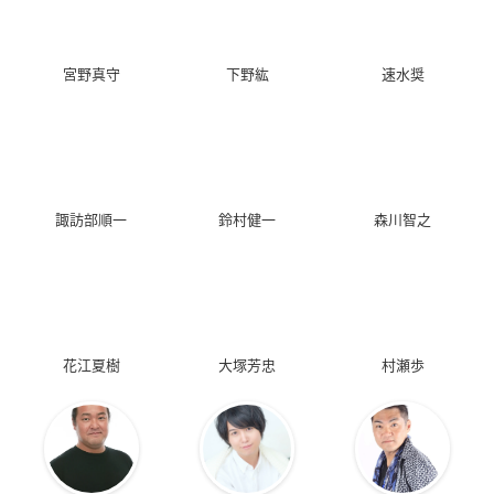
宮野真守
下野紘
速水奨
諏訪部順一
鈴村健一
森川智之
花江夏樹
大塚芳忠
村瀬歩