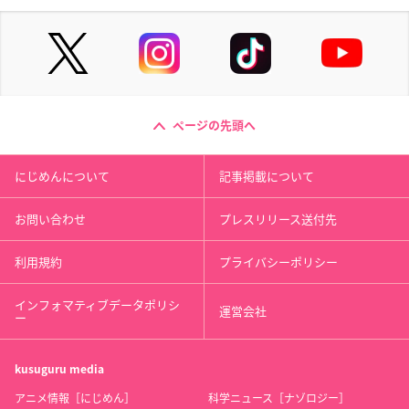
ページの先頭へ
にじめんについて
記事掲載について
お問い合わせ
プレスリリース送付先
利用規約
プライバシーポリシー
インフォマティブデータポリシ
運営会社
ー
kusuguru
media
アニメ情報［にじめん］
科学ニュース［ナゾロジー］