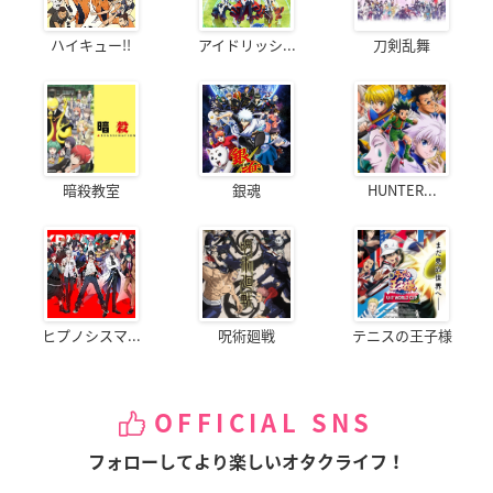
ハイキュー!!
アイドリッシ...
刀剣乱舞
暗殺教室
銀魂
HUNTER...
ヒプノシスマ...
呪術廻戦
テニスの王子様
OFFICIAL SNS
フォローしてより楽しいオタクライフ！