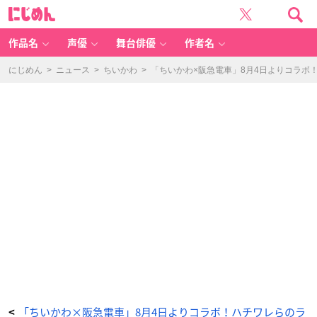
マ
に
ス
じ
コ
め
ッ
ん
ト
（モ
作品名
声優
舞台俳優
作者名
モ
ン
ガ）
-
にじめん
>
ニュース
>
ちいかわ
>
「ちいかわ×阪急電車」8月4日よりコラボ
ア
ニ
メ
情
報
サ
イ
ト
に
じ
め
ん
「ちいかわ×阪急電車」8月4日よりコラボ！ハチワレらのラ
<