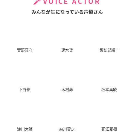
VOICE ACTOR
みんなが気になっている声優さん
宮野真守
速水奨
諏訪部順一
下野紘
木村昴
坂本真綾
浪川大輔
森川智之
花江夏樹