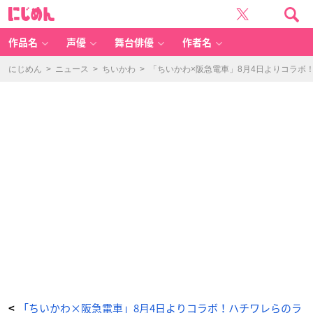
ち
に
い
じ
か
め
わ
ん
×
阪
作品名
声優
舞台俳優
作者名
急
電
車
ド
にじめん
>
ニュース
>
ちいかわ
>
「ちいかわ×阪急電車」8月4日よりコラボ
ー
ナ
ツ
3
個
セ
ッ
ト
①、
②
-
ア
ニ
メ
情
報
サ
イ
ト
に
じ
め
ん
「ちいかわ×阪急電車」8月4日よりコラボ！ハチワレらのラ
<