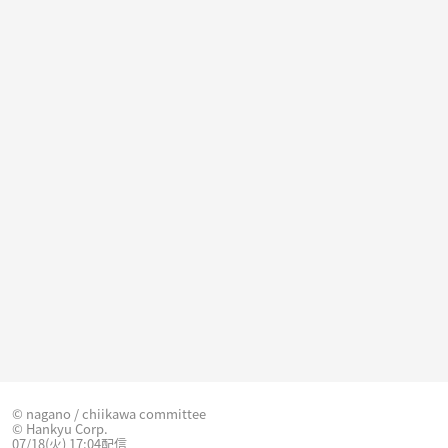
© nagano / chiikawa committee
© Hankyu Corp.
07/18(火) 17:04配信