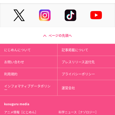
ページの先頭へ
にじめんについて
記事掲載について
お問い合わせ
プレスリリース送付先
利用規約
プライバシーポリシー
インフォマティブデータポリシ
運営会社
ー
kusuguru
media
アニメ情報［にじめん］
科学ニュース［ナゾロジー］