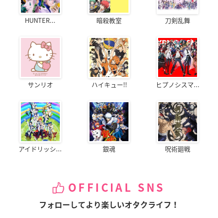
HUNTER...
暗殺教室
刀剣乱舞
サンリオ
ハイキュー!!
ヒプノシスマ...
アイドリッシ...
銀魂
呪術廻戦
OFFICIAL SNS
フォローしてより楽しいオタクライフ！