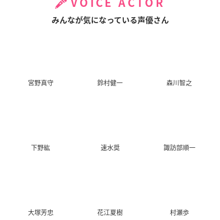
VOICE ACTOR
みんなが気になっている声優さん
宮野真守
鈴村健一
森川智之
下野紘
速水奨
諏訪部順一
大塚芳忠
花江夏樹
村瀬歩