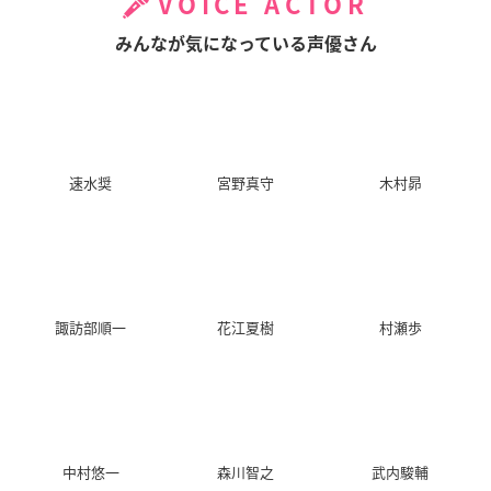
VOICE ACTOR
みんなが気になっている声優さん
速水奨
宮野真守
木村昴
諏訪部順一
花江夏樹
村瀬歩
中村悠一
森川智之
武内駿輔