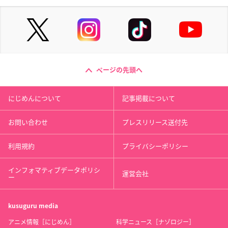
ページの先頭へ
にじめんについて
記事掲載について
お問い合わせ
プレスリリース送付先
利用規約
プライバシーポリシー
インフォマティブデータポリシ
運営会社
ー
kusuguru
media
アニメ情報［にじめん］
科学ニュース［ナゾロジー］