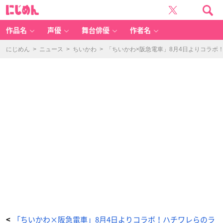
マ
に
ウ
じ
ス
め
パ
ん
ッ
ド
作品名
声優
舞台俳優
作者名
-
ア
ニ
メ
にじめん
>
ニュース
>
ちいかわ
>
「ちいかわ×阪急電車」8月4日よりコラボ
情
報
サ
イ
ト
に
じ
め
ん
「ちいかわ×阪急電車」8月4日よりコラボ！ハチワレらのラ
<