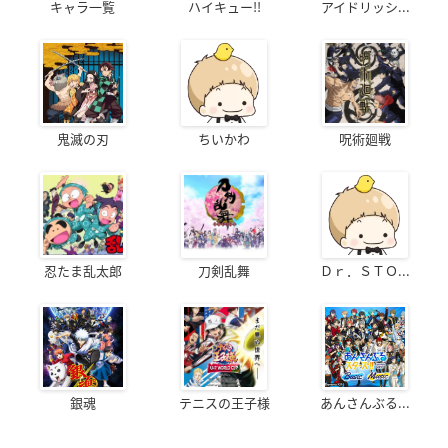
キャラ一覧
ハイキュー!!
アイドリッシ...
鬼滅の刃
ちいかわ
呪術廻戦
忍たま乱太郎
刀剣乱舞
Ｄｒ．ＳＴＯ...
銀魂
テニスの王子様
あんさんぶる...