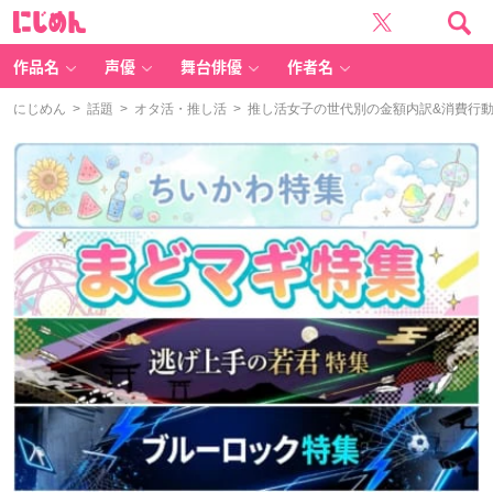
に
じ
め
ん
作品名
声優
舞台俳優
作者名
にじめん
>
話題
>
オタ活・推し活
> 推し活女子の世代別の金額内訳&消費行