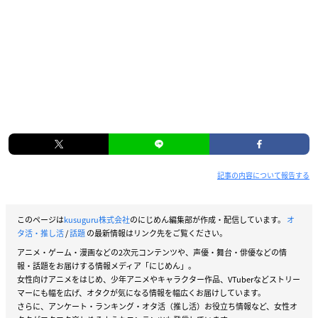
記事の内容について報告する
このページは
kusuguru株式会社
のにじめん編集部が作成・配信しています。
オ
タ活・推し活
/
話題
の最新情報はリンク先をご覧ください。
アニメ・ゲーム・漫画などの2次元コンテンツや、声優・舞台・俳優などの情
報・話題をお届けする情報メディア「にじめん」。
女性向けアニメをはじめ、少年アニメやキャラクター作品、VTuberなどストリー
マーにも幅を広げ、オタクが気になる情報を幅広くお届けしています。
さらに、アンケート・ランキング・オタ活（推し活）お役立ち情報など、女性オ