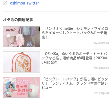
oshimoa Twitter
オタ活の関連記事
「サンリオ×meltie」シナモン・マイメロ
らをイメージしたトートバッグ&ポーチ発
売！
2023年7月04日
「OZaKKa」ぬいぐるみポーチ・トートバ
ッグなど推し活新商品が4種登場！2023年
8月に発売
2023年7月03日
「ビッグトートバッグ」が推し活にピッタ
リ！「ランティナム」ブランド本の付録レ
ビュー
2023年7月02日