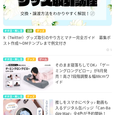
オタ活・推し活
話題
グッズ
X（Twitter）グッズ取引のやり方とマナー完全ガイド 募集ポ
スト作成〜DMテンプレまで例文付き
5
オタ活・推し活
グッズ
ゲーム
そのまま寝落ちしてOK♪ 「ゲー
ミングロングピロー」が8月発
売！高さ7段階調整＆幅88cmワ
イド
オタ活・推し活
グッズ
推しをスマホにペタッ♪ 動画も
入るデジタル缶バッジ「Can-Ba
dge Mag」全4色が予約開始！