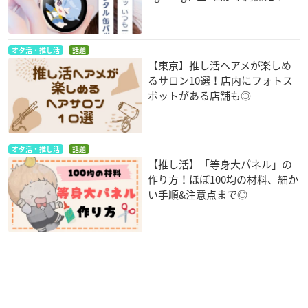
オタ活・推し活
話題
【東京】推し活ヘアメが楽しめ
るサロン10選！店内にフォトス
ポットがある店舗も◎
オタ活・推し活
話題
【推し活】「等身大パネル」の
作り方！ほぼ100均の材料、細か
い手順&注意点まで◎