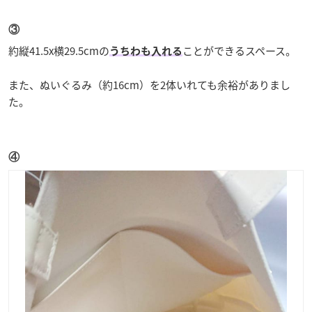
③
約縦41.5x横29.5cmの
ことができるスペース。
うちわも入れる
また、ぬいぐるみ（約16cm）を2体いれても余裕がありまし
た。
④