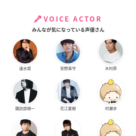
VOICE ACTOR
みんなが気になっている声優さん
速水奨
宮野真守
木村昴
諏訪部順一
花江夏樹
村瀬歩