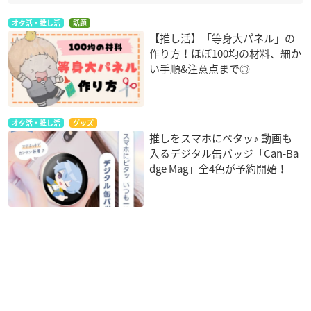
オタ活・推し活
話題
【推し活】「等身大パネル」の
作り方！ほぼ100均の材料、細か
い手順&注意点まで◎
オタ活・推し活
グッズ
推しをスマホにペタッ♪ 動画も
入るデジタル缶バッジ「Can-Ba
dge Mag」全4色が予約開始！