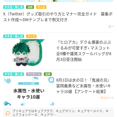
オタ活・推し活
話題
グッズ
X（Twitter）グッズ取引のやり方とマナー完全ガイド 募集ポ
スト作成〜DMテンプレまで例文付き
5
オタ活・推し活
グッズ
『ヒロアカ』デク＆爆豪のぷぷ
ぐるみが可愛すぎ♪ マスコット
全9種や雄英スクールバッグが8
月3日受注開始
オタ活・推し活
アンケート
話題
8月1日は水の日！『鬼滅の刃』
冨岡義勇など水属性・水使いキ
ャラ10選 【アンケート結果】
15コメント
プリキュアではキュアアクア、キュアマリン、キュアマーメイド、キ
ュアフォンテーヌ、キュアラ…