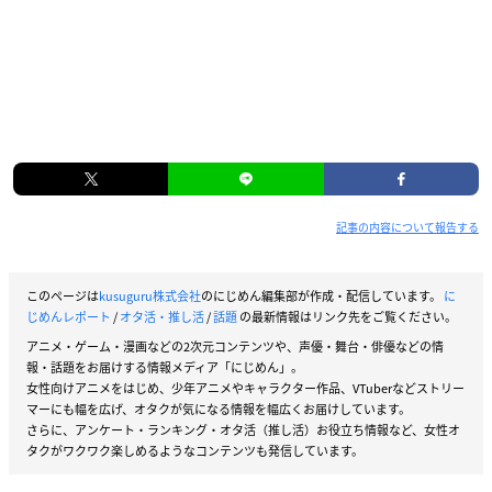
記事の内容について報告する
このページは
kusuguru株式会社
のにじめん編集部が作成・配信しています。
に
じめんレポート
/
オタ活・推し活
/
話題
の最新情報はリンク先をご覧ください。
アニメ・ゲーム・漫画などの2次元コンテンツや、声優・舞台・俳優などの情
報・話題をお届けする情報メディア「にじめん」。
女性向けアニメをはじめ、少年アニメやキャラクター作品、VTuberなどストリー
マーにも幅を広げ、オタクが気になる情報を幅広くお届けしています。
さらに、アンケート・ランキング・オタ活（推し活）お役立ち情報など、女性オ
タクがワクワク楽しめるようなコンテンツも発信しています。