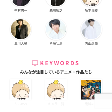
中村悠一
森川智之
坂本真綾
浪川大輔
斉藤壮馬
内山昂輝
KEYWORDS
みんなが注目しているアニメ・作品たち
ちいかわ
キャラ一覧
鬼滅の刃