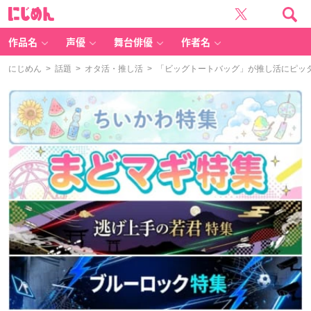
に
じ
め
ん
作品名
声優
舞台俳優
作者名
にじめん
>
話題
>
オタ活・推し活
> 「ビッグトートバッグ」が推し活にピッ