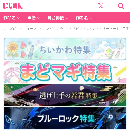
に
じ
め
ん
作品名
声優
舞台俳優
作者名
にじめん
>
ニュース
>
コンビニコラボ
> 「ピクミン×ファミリーマート」7