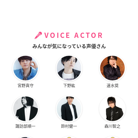
VOICE ACTOR
みんなが気になっている声優さん
宮野真守
下野紘
速水奨
諏訪部順一
鈴村健一
森川智之