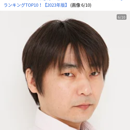
画
ランキングTOP10！【2023年版】
(画像 6/10)
像
-
ア
ニ
メ
6/10
情
報
サ
イ
ト
に
じ
め
ん