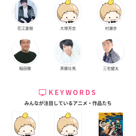
花江夏樹
大塚芳忠
村瀬歩
稲田徹
斉藤壮馬
三宅健太
KEYWORDS
みんなが注目しているアニメ・作品たち