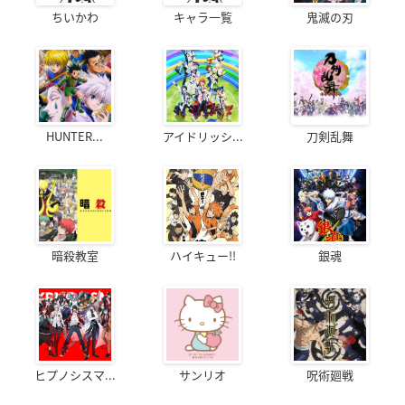
ちいかわ
キャラ一覧
鬼滅の刃
HUNTER...
アイドリッシ...
刀剣乱舞
暗殺教室
ハイキュー!!
銀魂
ヒプノシスマ...
サンリオ
呪術廻戦