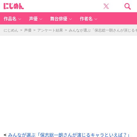
み
に
ん
じ
な
め
が
ん
選
ぶ
作品名
声優
舞台俳優
作者名
「保
志
総
一
にじめん
>
声優
>
アンケート結果
>
みんなが選ぶ「保志総一朗さんが演じるキャ
朗
さ
ん
が
演
じ
る
キ
ャ
ラ
と
い
え
ば？」
ラ
ン
キ
ン
グ
T
O
P
1
0！
【2
0
2
3
年
版】
_
6
番
目
みんなが選ぶ「保志総一朗さんが演じるキャラといえば？」
<
の