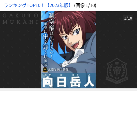
画
ランキングTOP10！【2023年版】
(画像 1/10)
像
-
ア
ニ
メ
1/10
情
報
サ
イ
ト
に
じ
め
ん