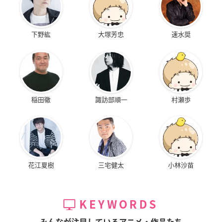
下野紘
大塚芳忠
速水奨
稲田徹
諏訪部順一
村瀬歩
花江夏樹
三宅健太
小林沙苗
KEYWORDS