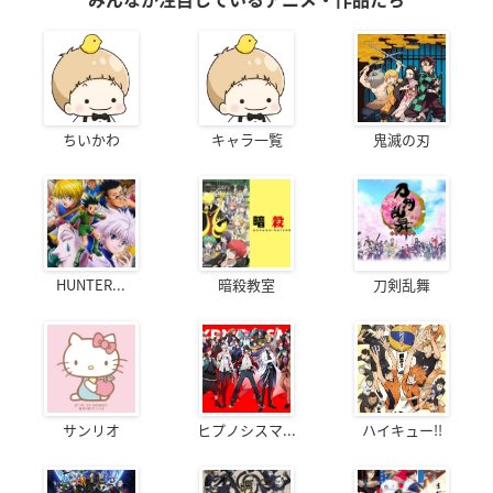
みんなが注目しているアニメ・作品たち
ちいかわ
キャラ一覧
鬼滅の刃
HUNTER...
暗殺教室
刀剣乱舞
サンリオ
ヒプノシスマ...
ハイキュー!!