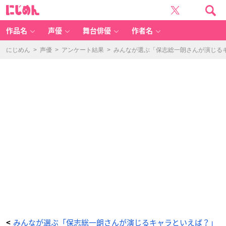
み
に
ん
じ
な
め
が
ん
選
ぶ
作品名
声優
舞台俳優
作者名
「保
志
総
一
にじめん
>
声優
>
アンケート結果
>
みんなが選ぶ「保志総一朗さんが演じるキャ
朗
さ
ん
が
演
じ
る
キ
ャ
ラ
と
い
え
ば？」
ラ
ン
キ
ン
グ
T
O
P
1
0！
【2
0
2
3
年
版】
_
1
番
目
みんなが選ぶ「保志総一朗さんが演じるキャラといえば？」
<
の