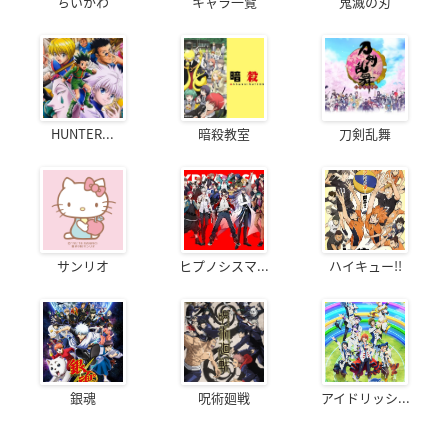
ちいかわ
キャラ一覧
鬼滅の刃
HUNTER...
暗殺教室
刀剣乱舞
サンリオ
ヒプノシスマ...
ハイキュー!!
銀魂
呪術廻戦
アイドリッシ...