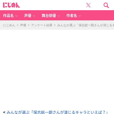
み
に
ん
じ
な
め
が
ん
選
ぶ
作品名
声優
舞台俳優
作者名
「保
志
総
一
にじめん
>
声優
>
アンケート結果
>
みんなが選ぶ「保志総一朗さんが演じるキャ
朗
さ
ん
が
演
じ
る
キ
ャ
ラ
と
い
え
ば？」
ラ
ン
キ
ン
グ
T
O
P
1
0！
【2
0
2
3
年
版】
_
9
番
目
みんなが選ぶ「保志総一朗さんが演じるキャラといえば？」
<
の