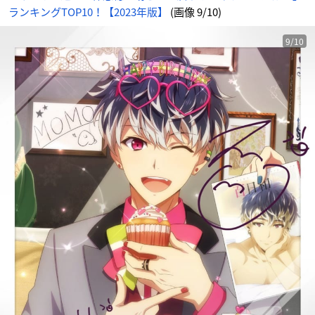
画
ランキングTOP10！【2023年版】
(画像 9/10)
像
-
ア
ニ
メ
9/10
情
報
サ
イ
ト
に
じ
め
ん