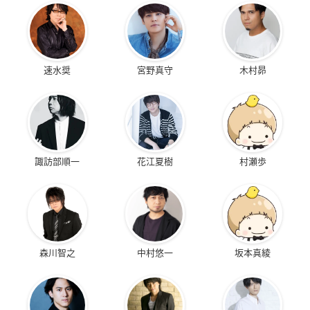
速水奨
宮野真守
木村昴
諏訪部順一
花江夏樹
村瀬歩
森川智之
中村悠一
坂本真綾