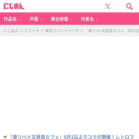
T
に
V
じ
ア
め
ニ
ん
メ
『東
作品名
声優
舞台俳優
作者名
京
リ
ベ
ン
にじめん
>
ニュース
>
東京リベンジャーズ
>
「東リベ×文房具カフェ」6月
ジ
ャ
ー
ズ』
×
「文
房
具
カ
フ
ェ」
ド
リ
ン
ク
タ
グ
（全
9
種）
-
ア
ニ
メ
情
報
サ
イ
ト
に
じ
め
ん
「東リベ×文房具カフェ」6月1日よりコラボ開催！レトロフ
<