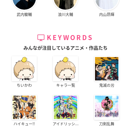
武内駿輔
浪川大輔
内山昂輝
KEYWORDS
みんなが注目しているアニメ・作品たち
ちいかわ
キャラ一覧
鬼滅の刃
ハイキュー!!
アイドリッシ...
刀剣乱舞