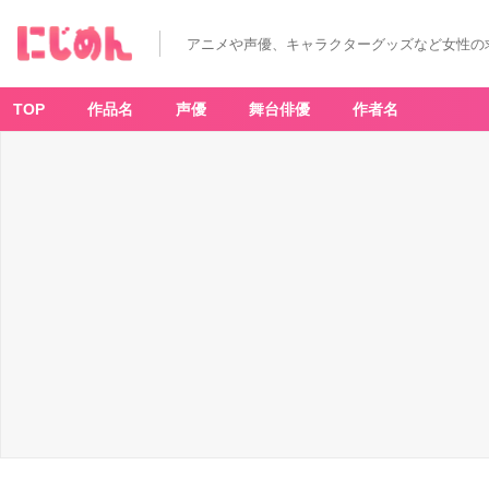
T
V
ア
アニメや声優、キャラクターグッズなど女性の
ニ
メ
『東
京
リ
TOP
作品名
声優
舞台俳優
作者名
ベ
ン
ジ
ャ
ー
ズ』
×
「文
房
具
カ
フ
ェ」
文
カ
フ
ェ
絵
チ
ュ
ー
ド
ア
ク
リ
ル
キ
ー
ホ
ル
ダ
ー
-
ア
ニ