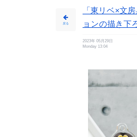
メ
情
報
「東リベ×文房
サ
イ
ト
に
ョンの描き下
じ
戻る
め
ん
2023年 05月29日
Monday 13:04