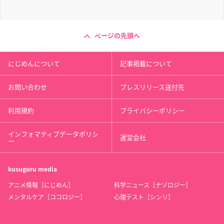
ページの先頭へ
にじめんについて
記事掲載について
お問い合わせ
プレスリリース送付先
利用規約
プライバシーポリシー
インフォマティブデータポリシ
運営会社
ー
kusuguru
media
アニメ情報［にじめん］
科学ニュース［ナゾロジー］
メンタルケア［ココロジー］
心理テスト［シンリ］