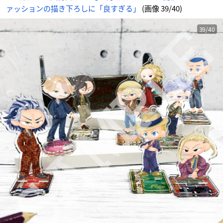
v
ァッションの描き下ろしに「良すぎる」
(画像 39/40)
e
r.
-
ア
ニ
39/40
メ
情
報
サ
イ
ト
に
じ
め
ん