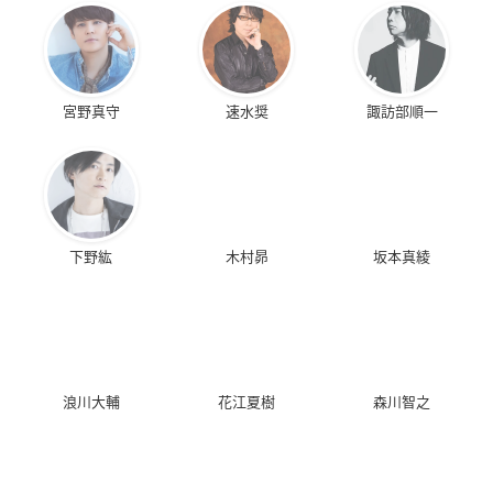
宮野真守
速水奨
諏訪部順一
下野紘
木村昴
坂本真綾
浪川大輔
花江夏樹
森川智之