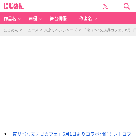
T
に
V
じ
ア
め
ニ
ん
メ
『東
作品名
声優
舞台俳優
作者名
京
リ
ベ
ン
にじめん
>
ニュース
>
東京リベンジャーズ
>
「東リベ×文房具カフェ」6月
ジ
ャ
ー
ズ』
×
「文
房
具
カ
フ
ェ」
文
カ
フ
ェ
絵
チ
ュ
ー
ド
ア
ク
リ
ル
キ
ー
ホ
ル
ダ
ー
描
き
下
ろ
「東リベ×文房具カフェ」6月1日よりコラボ開催！レトロフ
<
し