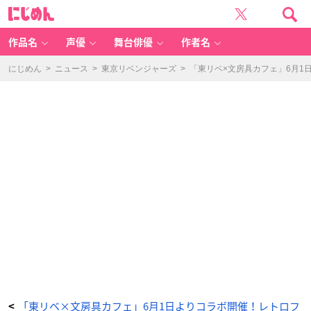
T
に
V
じ
ア
め
ニ
ん
メ
『東
作品名
声優
舞台俳優
作者名
京
リ
ベ
ン
にじめん
>
ニュース
>
東京リベンジャーズ
>
「東リベ×文房具カフェ」6月
ジ
ャ
ー
ズ』
×
「文
房
具
カ
フ
ェ」
コ
ラ
ボ
ビ
ジ
ュ
ア
ル
-
ア
ニ
メ
情
報
サ
イ
ト
に
じ
め
ん
「東リベ×文房具カフェ」6月1日よりコラボ開催！レトロフ
<