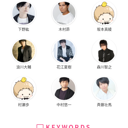
下野紘
木村昴
坂本真綾
浪川大輔
花江夏樹
森川智之
村瀬歩
中村悠一
斉藤壮馬
KEYWORDS