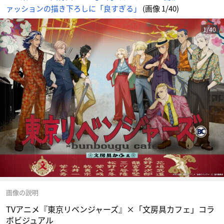
ァッションの描き下ろしに「良すぎる」
(画像 1/40)
1/40
画像の説明
TVアニメ『東京リベンジャーズ』×「文房具カフェ」コラ
ボビジュアル