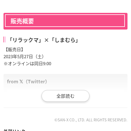
販売概要
「リラックマ」×「しまむら」
【販売日】
2023年5月27日（土）
※オンラインは同日9:00
『
リラックマ
』のアパレル・雑貨・寝具のアイテムが登
場！
5/27（土）～全国のしまむら店舗・オンラインストアで販
売開始！
©SAN-X CO., LTD. ALL RIGHTS RESERVED.
オンラインストアは9時～販売