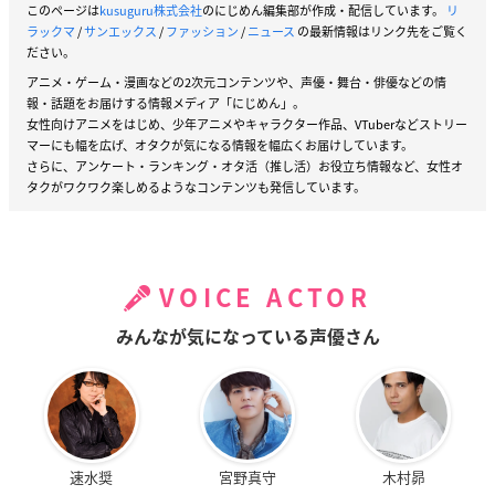
このページは
kusuguru株式会社
のにじめん編集部が作成・配信しています。
リ
ラックマ
/
サンエックス
/
ファッション
/
ニュース
の最新情報はリンク先をご覧く
ださい。
アニメ・ゲーム・漫画などの2次元コンテンツや、声優・舞台・俳優などの情
報・話題をお届けする情報メディア「にじめん」。
女性向けアニメをはじめ、少年アニメやキャラクター作品、VTuberなどストリー
マーにも幅を広げ、オタクが気になる情報を幅広くお届けしています。
さらに、アンケート・ランキング・オタ活（推し活）お役立ち情報など、女性オ
タクがワクワク楽しめるようなコンテンツも発信しています。
VOICE ACTOR
みんなが気になっている声優さん
速水奨
宮野真守
木村昴