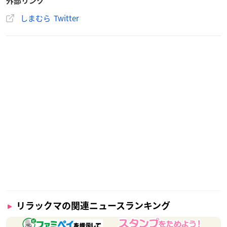
外部リンク
ぜひチェックしてね！
pic.twitter.com/ia4LRC5ahr
— ファッションセンターしまむら (@shimamura_gr)
May 2
しまむら Twitter
6, 2023
リラックマの関連ニュースランキング