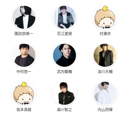
諏訪部順一
花江夏樹
村瀬歩
中村悠一
武内駿輔
浪川大輔
坂本真綾
森川智之
内山昂輝