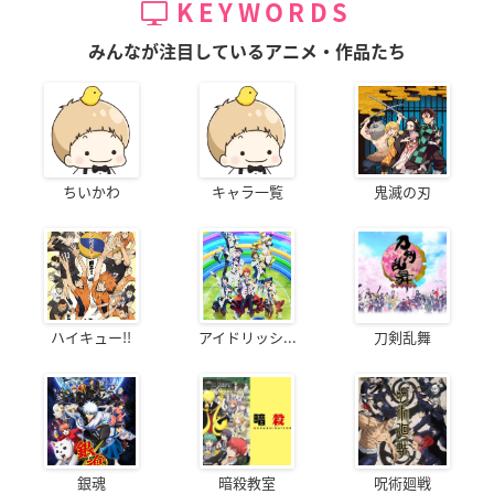
KEYWORDS
みんなが注目しているアニメ・作品たち
ちいかわ
キャラ一覧
鬼滅の刃
ハイキュー!!
アイドリッシ...
刀剣乱舞
銀魂
暗殺教室
呪術廻戦