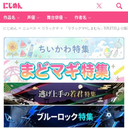
に
じ
め
ん
作品名
声優
舞台俳優
作者名
にじめん
>
ニュース
>
リラックマ
> 「リラックマ×しまむら」5月27日より