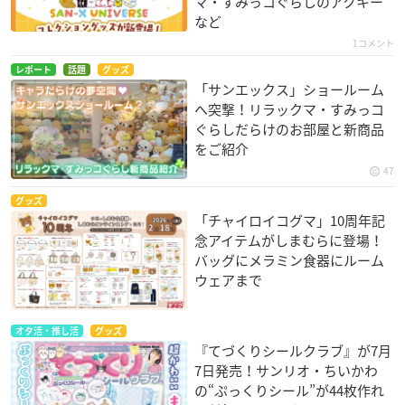
マ・すみっコぐらしのアクキー
など
1コメント
レポート
話題
グッズ
「サンエックス」ショールーム
へ突撃！リラックマ・すみっコ
ぐらしだらけのお部屋と新商品
をご紹介
47
グッズ
「チャイロイコグマ」10周年記
念アイテムがしまむらに登場！
バッグにメラミン食器にルーム
ウェアまで
オタ活・推し活
グッズ
『てづくりシールクラブ』が7月
7日発売！サンリオ・ちいかわ
の“ぷっくりシール”が44枚作れ