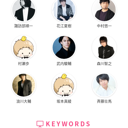
諏訪部順一
花江夏樹
中村悠一
村瀬歩
武内駿輔
森川智之
浪川大輔
坂本真綾
斉藤壮馬
KEYWORDS