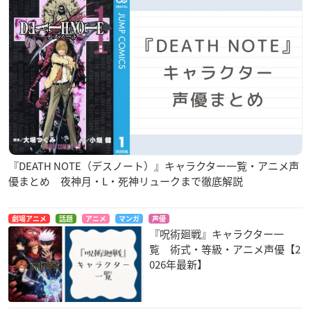
『DEATH NOTE（デスノート）』キャラクター一覧・アニメ声
優まとめ 夜神月・L・死神リュークまで徹底解説
劇場アニメ
話題
アニメ
マンガ
声優
『呪術廻戦』キャラクター一
覧 術式・等級・アニメ声優【2
026年最新】