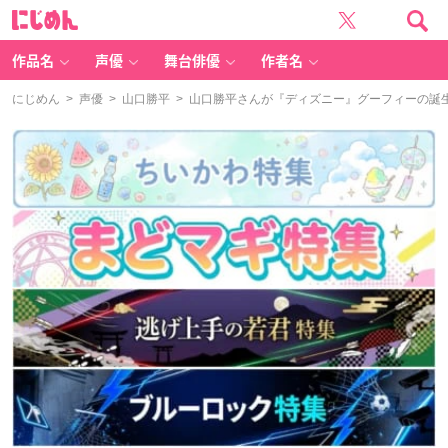
に
じ
め
ん
作品名
声優
舞台俳優
作者名
にじめん
>
声優
>
山口勝平
> 山口勝平さんが『ディズニー』グーフィーの誕