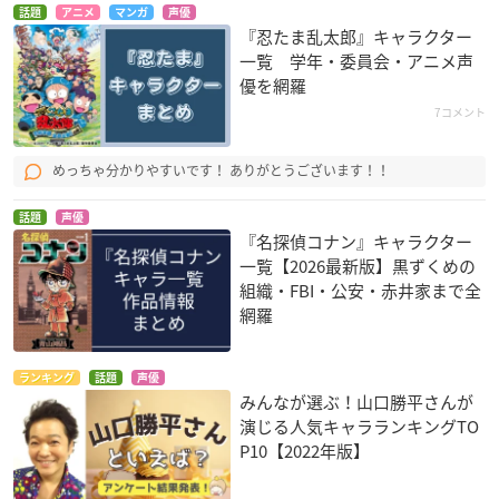
話題
アニメ
マンガ
声優
『忍たま乱太郎』キャラクター
一覧 学年・委員会・アニメ声
優を網羅
7コメント
めっちゃ分かりやすいです！ ありがとうございます！！
話題
声優
『名探偵コナン』キャラクター
一覧【2026最新版】黒ずくめの
組織・FBI・公安・赤井家まで全
網羅
ランキング
話題
声優
みんなが選ぶ！山口勝平さんが
演じる人気キャラランキングTO
P10【2022年版】