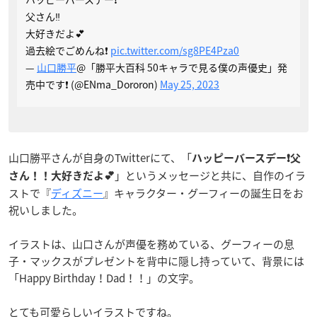
父さん‼️
大好きだよ💕
過去絵でごめんね❗️
pic.twitter.com/sg8PE4Pza0
—
山口勝平
@「勝平大百科 50キャラで見る僕の声優史」発
売中です❗️ (@ENma_Dororon)
May 25, 2023
山口勝平さんが自身のTwitterにて、「
ハッピーバースデー❗️父
」というメッセージと共に、自作のイラ
さん！！大好きだよ💕
ストで『
ディズニー
』キャラクター・グーフィーの誕生日をお
祝いしました。
イラストは、山口さんが声優を務めている、グーフィーの息
子・マックスがプレゼントを背中に隠し持っていて、背景には
「Happy Birthday！Dad！！」の文字。
とても可愛らしいイラストですね。