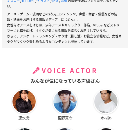
ィズニー
/
山口勝平
/
イラスト
/
話題
/
声優
の最新情報はリンク先をご覧くださ
い。
アニメ・ゲーム・漫画などの2次元コンテンツや、声優・舞台・俳優などの情
報・話題をお届けする情報メディア「にじめん」。
女性向けアニメをはじめ、少年アニメやキャラクター作品、VTuberなどストリー
マーにも幅を広げ、オタクが気になる情報を幅広くお届けしています。
さらに、アンケート・ランキング・オタ活（推し活）お役立ち情報など、女性オ
タクがワクワク楽しめるようなコンテンツも発信しています。
VOICE ACTOR
みんなが気になっている声優さん
速水奨
宮野真守
木村昴