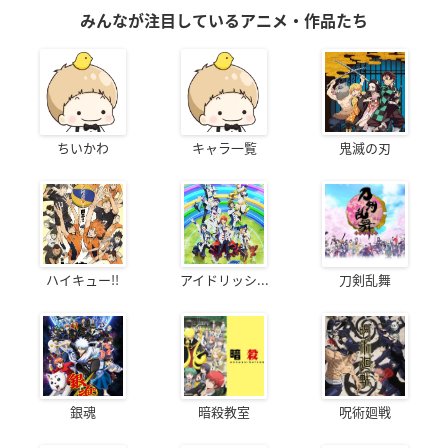
みんなが注目しているアニメ・作品たち
ちいかわ
キャラ一覧
鬼滅の刃
ハイキュー!!
アイドリッシ...
刀剣乱舞
銀魂
暗殺教室
呪術廻戦