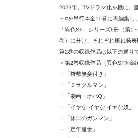
2023年、TVドラマ化を機に、
＋αを単行本全10巻に再編集し
「異色SF」シリーズ6冊（第1～
巻）に分け、それぞれ概ね発表
第2巻の収録作品は以下の通り
＜第2巻収録作品（異色SF短編
・「権敷無妾付き」
・「ミラクルマン」
・「劇画・オバQ」
・「イヤな イヤな イヤな奴」
・「休日のガンマン」
・「定年退食」