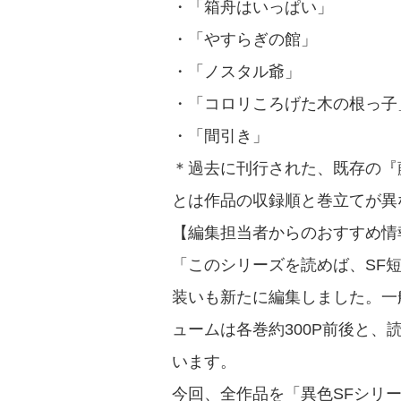
・「箱舟はいっぱい」
・「やすらぎの館」
・「ノスタル爺」
・「コロリころげた木の根っ子
・「間引き」
＊過去に刊行された、既存の『藤子
とは作品の収録順と巻立てが異
【編集担当者からのおすすめ情
「このシリーズを読めば、SF
装いも新たに編集しました。一
ュームは各巻約300P前後と
います。
今回、全作品を「異色SFシリ