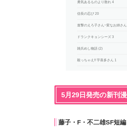
勇気あるものより散れ 4
信長の忍び 20
進撃のえろ子さん~変なお姉さん
ドランクキョンシーズ 3
雑兵めし物語 (2)
殺っちゃえ!! 宇喜多さん 1
5月29日発売の新刊
藤子・F・不二雄SF短