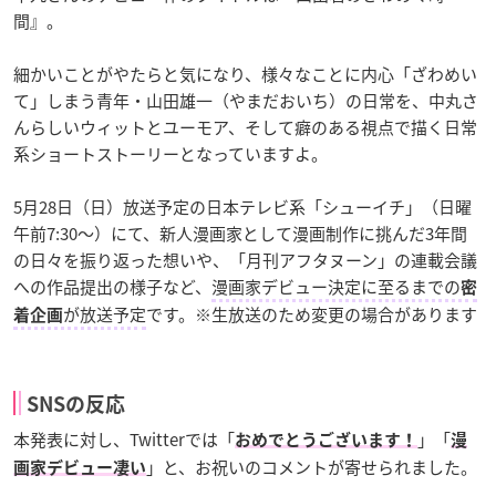
間』。
細かいことがやたらと気になり、様々なことに内心「ざわめい
て」しまう青年・山田雄一（やまだおいち）の日常を、中丸さ
んらしいウィットとユーモア、そして癖のある視点で描く日常
系ショートストーリーとなっていますよ。
5月28日（日）放送予定の日本テレビ系「シューイチ」（日曜
午前7:30～）にて、新人漫画家として漫画制作に挑んだ3年間
の日々を振り返った想いや、「月刊アフタヌーン」の連載会議
への作品提出の様子など、
漫画家デビュー決定に至るまでの
密
が放送予定
です。※生放送のため変更の場合があります
着企画
SNSの反応
本発表に対し、Twitterでは「
」「
おめでとうございます！
漫
」と、お祝いのコメントが寄せられました。
画家デビュー凄い