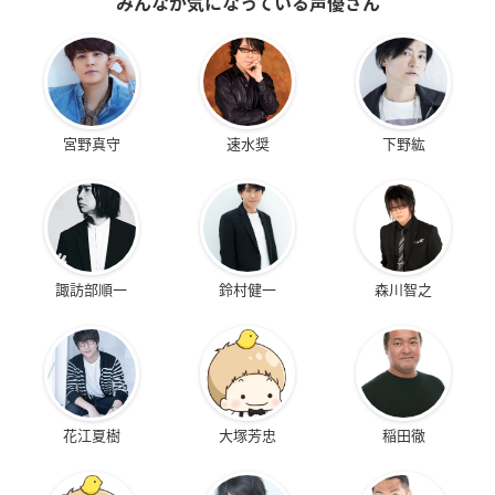
みんなが気になっている声優さん
宮野真守
速水奨
下野紘
諏訪部順一
鈴村健一
森川智之
花江夏樹
大塚芳忠
稲田徹