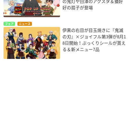
の鬼灯や白澤のアクスタ＆猫好
好の扇子が登場
フェア
ニュース
伊黒の右目が目玉焼きに『鬼滅
の刃』×ジョイフル第3弾が8月1
8日開始！ぷっくりシールが貰え
る＆新メニュー7品