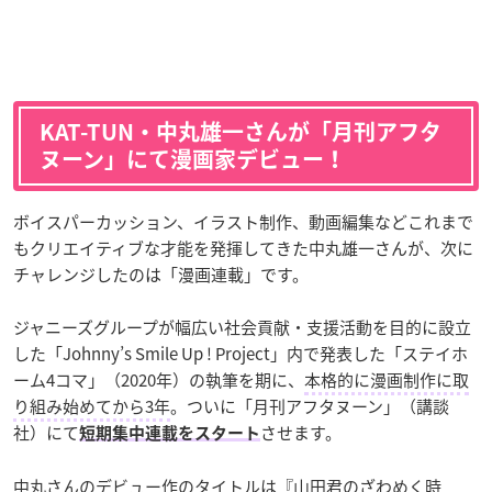
KAT-TUN・中丸雄一さんが「月刊アフタ
ヌーン」にて漫画家デビュー！
ボイスパーカッション、イラスト制作、動画編集などこれまで
もクリエイティブな才能を発揮してきた中丸雄一さんが、次に
チャレンジしたのは「漫画連載」です。
ジャニーズグループが幅広い社会貢献・支援活動を目的に設立
した「Johnny’s Smile Up ! Project」内で発表した「ステイホ
ーム4コマ」（2020年）の執筆を期に、
本格的に漫画制作に取
り組み始めてから3年
。ついに「月刊アフタヌーン」（講談
社）にて
させます。
短期集中連載をスタート
中丸さんのデビュー作のタイトルは『山田君のざわめく時