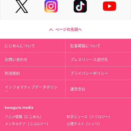
ページの先頭へ
にじめんについて
記事掲載について
お問い合わせ
プレスリリース送付先
利用規約
プライバシーポリシー
インフォマティブデータポリシ
運営会社
ー
kusuguru
media
アニメ情報［にじめん］
科学ニュース［ナゾロジー］
メンタルケア［ココロジー］
心理テスト［シンリ］