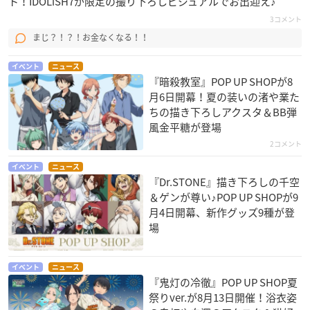
ト！IDOLiSH7が限定の撮り下ろしビジュアルでお出迎え♪
3コメント
まじ？！？！お金なくなる！！
イベント
ニュース
『暗殺教室』POP UP SHOPが8
月6日開幕！夏の装いの渚や業た
ちの描き下ろしアクスタ＆BB弾
風金平糖が登場
2コメント
イベント
ニュース
『Dr.STONE』描き下ろしの千空
＆ゲンが尊い♪POP UP SHOPが9
月4日開幕、新作グッズ9種が登
場
イベント
ニュース
『鬼灯の冷徹』POP UP SHOP夏
祭りver.が8月13日開催！浴衣姿