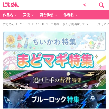
に
じ
め
ん
作品名
声優
舞台俳優
作者名
にじめん
>
ニュース
> KAT-TUN・中丸雄一さんが漫画家デビュー！「月刊アフ