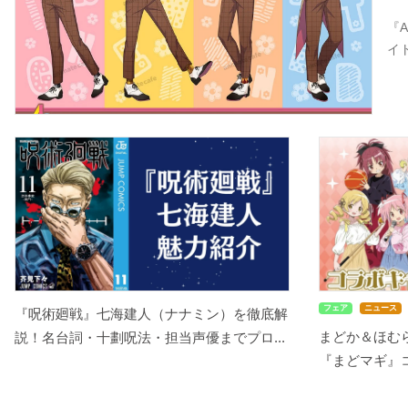
『
イ
フェア
ニュース
『呪術廻戦』七海建人（ナナミン）を徹底解
まどか＆ほむ
説！名台詞・十劃呪法・担当声優までプロ...
『まどマギ』コ