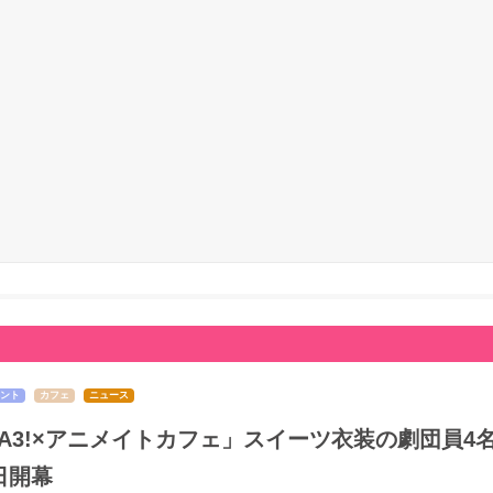
ント
カフェ
ニュース
A3!×アニメイトカフェ」スイーツ衣装の劇団員4
日開幕