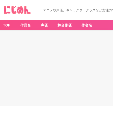
D
E
C
アニメや声優、キャラクターグッズなど女性の
O
チ
ョ
コ
-
TOP
作品名
声優
舞台俳優
作者名
ア
ニ
メ
情
報
サ
イ
ト
に
じ
め
ん