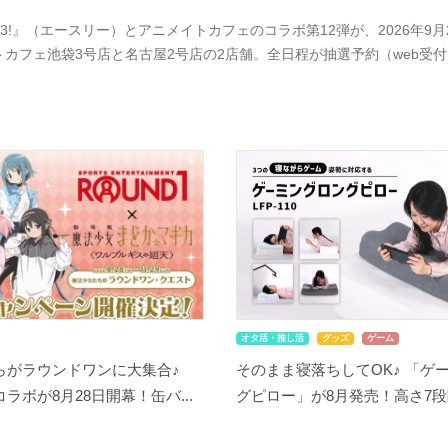
A3!』（エースリー）とアニメイトカフェのコラボ第12弾が、2026年
トカフェ池袋3号店と名古屋2号店の2店舗。全日程が抽選予約（web受
オタ活・推し活
グッズ
ゲーム
らがラウンドワンに大集合♪
そのまま寝落ちしてOK♪ 「ゲ
ラボが8月28日開幕！缶バ...
グピロー」が8月発売！高さ7段階