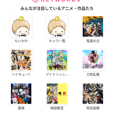
みんなが注目しているアニメ・作品たち
ちいかわ
キャラ一覧
鬼滅の刃
ハイキュー!!
アイドリッシ...
刀剣乱舞
銀魂
暗殺教室
呪術廻戦