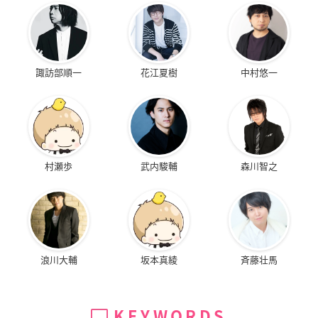
諏訪部順一
花江夏樹
中村悠一
村瀬歩
武内駿輔
森川智之
浪川大輔
坂本真綾
斉藤壮馬
KEYWORDS