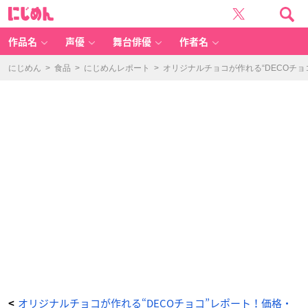
D
に
E
じ
C
め
O
ん
チ
ョ
作品名
声優
舞台俳優
作者名
コ
立
海
-
にじめん
>
食品
>
にじめんレポート
>
オリジナルチョコが作れる“DECOチ
ア
ニ
メ
情
報
サ
イ
ト
に
じ
め
ん
オリジナルチョコが作れる“DECOチョコ”レポート！価格・
<