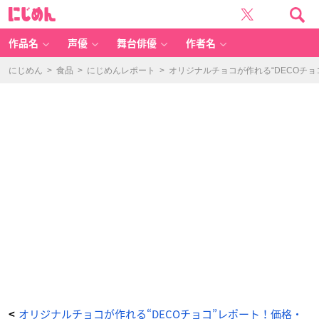
D
に
E
じ
C
め
O
ん
チ
ョ
作品名
声優
舞台俳優
作者名
コ
青
学
-
にじめん
>
食品
>
にじめんレポート
>
オリジナルチョコが作れる“DECOチ
ア
ニ
メ
情
報
サ
イ
ト
に
じ
め
ん
オリジナルチョコが作れる“DECOチョコ”レポート！価格・
<