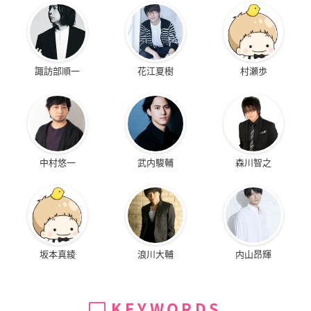
諏訪部順一
花江夏樹
村瀬歩
中村悠一
武内駿輔
森川智之
坂本真綾
浪川大輔
内山昂輝
KEYWORDS