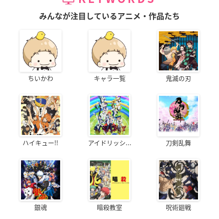
みんなが注目しているアニメ・作品たち
ちいかわ
キャラ一覧
鬼滅の刃
ハイキュー!!
アイドリッシ...
刀剣乱舞
銀魂
暗殺教室
呪術廻戦