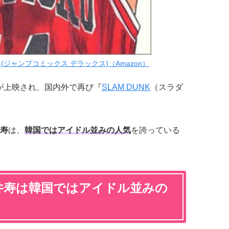
 6 (ジャンプコミックス デラックス)（Amazon）
が上映され、国内外で再び『
SLAM DUNK
（スラダ
寿
は、
韓国ではアイドル並みの人気
を誇っている
井寿
は韓国ではアイドル並みの