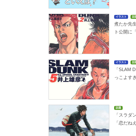
イラスト
話
煮たか先生
ト公開に
イラスト
話
「SLAM
っこよす
話題
「スラダ
「恋だね