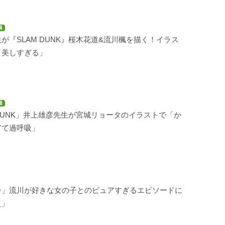
題
が『SLAM DUNK』桜木花道&流川楓を描く！イラス
「美しすぎる」
題
 DUNK」井上雄彦先生が宮城リョータのイラストで「か
ぎて過呼吸」
ン」流川が好きな女の子とのピュアすぎるエピソードに
え」