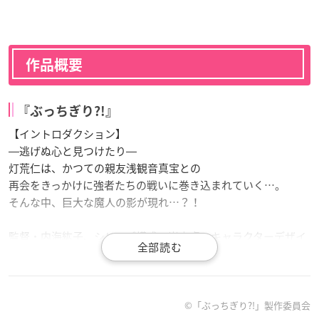
作品概要
『ぶっちぎり?!』
【イントロダクション】
―逃げぬ心と見つけたり―
灯荒仁は、かつての親友浅観音真宝との
再会をきっかけに強者たちの戦いに巻き込まれていく…。
そんな中、巨大な魔人の影が現れ…？！
監督・内海紘子、シリーズ構成・岸本卓、キャラクターデザイ
ン・加々美高浩、制作・MAPPAが送る、ヤンキー×千夜一夜物
語！
【スタッフ】
©「ぶっちぎり?!」製作委員会