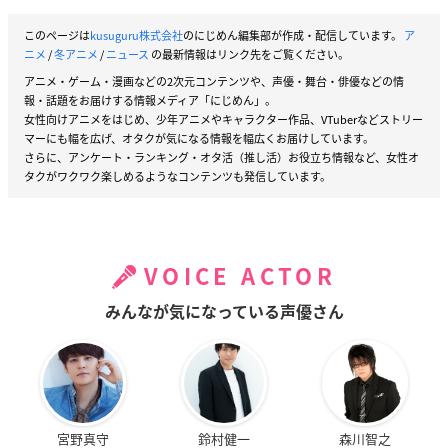
このページは
kusuguru株式会社
のにじめん編集部が作成・配信しています。
ア
ニメ
/
冬アニメ
/
ニュース
の最新情報はリンク先をご覧ください。
アニメ・ゲーム・漫画などの2次元コンテンツや、声優・舞台・俳優などの情
報・話題をお届けする情報メディア「にじめん」。
女性向けアニメをはじめ、少年アニメやキャラクター作品、VTuberなどストリー
マーにも幅を広げ、オタクが気になる情報を幅広くお届けしています。
さらに、アンケート・ランキング・オタ活（推し活）お役立ち情報など、女性オ
タクがワクワク楽しめるようなコンテンツも発信しています。
VOICE ACTOR
みんなが気になっている声優さん
宮野真守
鈴村健一
森川智之