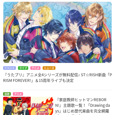
イベント
ライブ
アニメ
ニュース
『うたプリ』アニメ全4シリーズが無料配信♪ ST☆RISH新曲「P
RISM FOREVER!」＆15周年ライブも決定
話題
アニメ
『家庭教師ヒットマンREBOR
N!』主題歌一覧！「Drawing da
ys」はじめ歴代楽曲を完全網羅