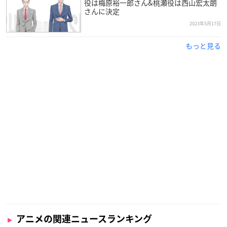
役は梅原裕一郎さん&桃瀬役は西山宏太朗
ティザービジュアル公開！
さんに決定
―逃げぬ心と見つけたり―
2023年5月17日
灯荒仁は、かつての親友・浅観音真宝との
再会をきっかけに強者たちの戦いに
もっと見る
巻き込まれていく…。
そんな中、巨大な魔人の影が現れ…？！
続報をお楽しみに👊
https://t.co/KH8X15t5AR
#ぶっち
#BUC
CHIGIRI_anime
pic.twitter.com/35lQSmdo0V
— 『ぶっちぎり?!』公式 (@bucchigiri_PR)
May 21, 2023
アニメの関連ニュースランキング