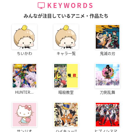
KEYWORDS
みんなが注目しているアニメ・作品たち
ちいかわ
キャラ一覧
鬼滅の刃
HUNTER...
暗殺教室
刀剣乱舞
サンリオ
ハイキュー!!
ヒプノシスマ...