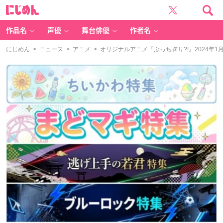
に
じ
め
ん
作品名
声優
舞台俳優
作者名
にじめん
>
ニュース
>
アニメ
> オリジナルアニメ『ぶっちぎり?!』2024年