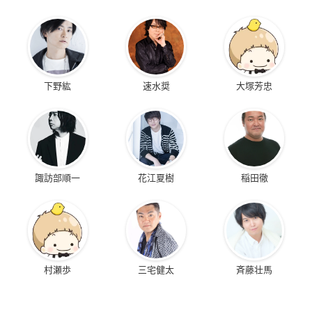
下野紘
速水奨
大塚芳忠
諏訪部順一
花江夏樹
稲田徹
村瀬歩
三宅健太
斉藤壮馬