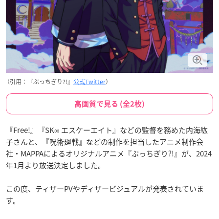
（引用：『ぶっちぎり?!』
公式Twitter
）
高画質で見る (全2枚)
『Free!』『SK∞ エスケーエイト』などの監督を務めた内海紘
子さんと、『呪術廻戦』などの制作を担当したアニメ制作会
社・MAPPAによるオリジナルアニメ『ぶっちぎり?!』が、2024
年1月より放送決定しました。
この度、ティザーPVやディザービジュアルが発表されていま
す。