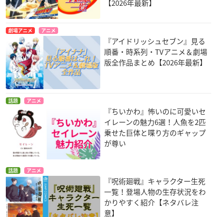
【2026年最新】
劇場アニメ
アニメ
『アイドリッシュセブン』見る
順番・時系列・TVアニメ＆劇場
版全作品まとめ【2026年最新】
話題
アニメ
『ちいかわ』怖いのに可愛いセ
イレーンの魅力6選！人魚を2匹
乗せた巨体と喋り方のギャップ
が尊い
話題
アニメ
『呪術廻戦』キャラクター生死
一覧！登場人物の生存状況をわ
かりやすく紹介【ネタバレ注
意】