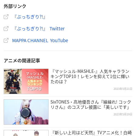
原作：内海紘子・岸本 卓・MAPPA・東宝
外部リンク
監督：内海紘子
シリーズ構成・脚本：岸本卓
『ぶっちぎり?!』
キャラクターデザイン・総作画監督：加々美高浩
『ぶっちぎり?!』 Twitter
サブキャラクターデザイン・総作画監督：齊田博之・伊藤公規
美術監督：鈴木くるみ
MAPPA CHANNEL YouTube
色彩設計：垣田由紀子
撮影監督：加藤慎之助
編集：長坂智樹
アニメの関連記事
音楽：大島ミチル
『マッシュル-MASHLE-』人気キャララン
音響監督：菊田浩巳
キングTOP10！レモンを抑えて1位に輝い
音響制作：dugout
たのは？
アニメーションプロデューサー：小川崇博
2023年5月21日
制作：MAPPA
SixTONES・髙地優吾さん『繰繰れ! コック
リさん』のコスプレ披露に「美しいです」
2023年5月19日
2024年1月放送『ぶっちぎり⁈』
『新しい上司はど天然』TVアニメ化！白崎