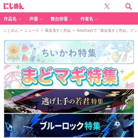
に
じ
め
ん
作品名
声優
舞台俳優
作者名
にじめん
>
ニュース
>
吸血鬼すぐ死ぬ
> NewDaysで「吸血鬼すぐ死ぬ」グ