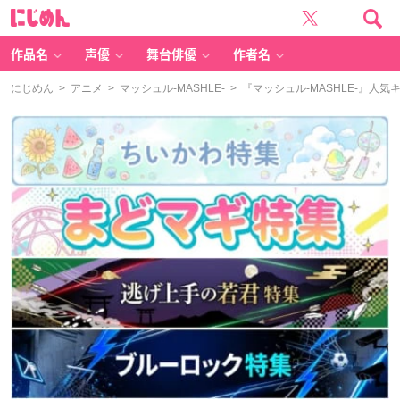
に
じ
め
ん
作品名
声優
舞台俳優
作者名
にじめん
>
アニメ
>
マッシュル-MASHLE-
> 『マッシュル-MASHLE-』人