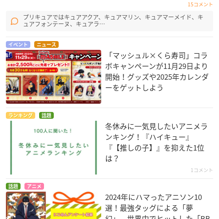
15コメント
プリキュアではキュアアクア、キュアマリン、キュアマーメイド、キ
ュアフォンテーヌ、キュアラ…
イベント
ニュース
「マッシュル×くら寿司」コラ
ボキャンペーンが11月29日より
開始！グッズや2025年カレンダ
ーをゲットしよう
ランキング
話題
冬休みに一気見したいアニメラ
ンキング！『ハイキュー』
『【推しの子】』を抑えた1位
は？
1コメント
話題
アニメ
2024年にハマったアニソン10
選！最強タッグによる「夢
幻」、世界中でヒットした「BB