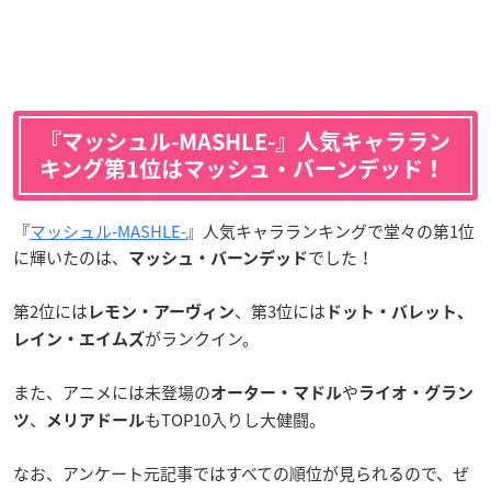
『マッシュル-MASHLE-』人気キャララン
キング第1位はマッシュ・バーンデッド！
『
マッシュル-MASHLE-
』人気キャラランキングで堂々の第1位
に輝いたのは、
でした！
マッシュ・バーンデッド
第2位には
、第3位には
レモン・アーヴィン
ドット・バレット、
がランクイン。
レイン・エイムズ
また、アニメには未登場の
や
オーター・マドル
ライオ・グラン
、
もTOP10入りし大健闘。
ツ
メリアドール
なお、アンケート元記事ではすべての順位が見られるので、ぜ