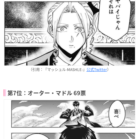
（引用：『マッシュル-MASHLE-』
公式Twitter
）
第7位：オーター・マドル 69票