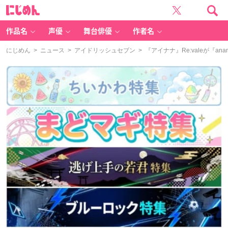
に
じ
め
ん
作品名
声優
舞台俳優
作者名
にじめん
>
ニュース
>
アイドリッシュセブン
> 『アイナナ』Re:valeが