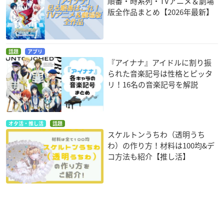
順番・時系列・TVアニメ＆劇場
版全作品まとめ【2026年最新】
話題
アプリ
『アイナナ』アイドルに割り振
られた音楽記号は性格とピッタ
リ！16名の音楽記号を解説
オタ活・推し活
話題
スケルトンうちわ（透明うち
わ）の作り方！材料は100均&デ
コ方法も紹介【推し活】