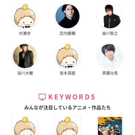
村瀬歩
武内駿輔
森川智之
浪川大輔
坂本真綾
斉藤壮馬
KEYWORDS
みんなが注目しているアニメ・作品たち