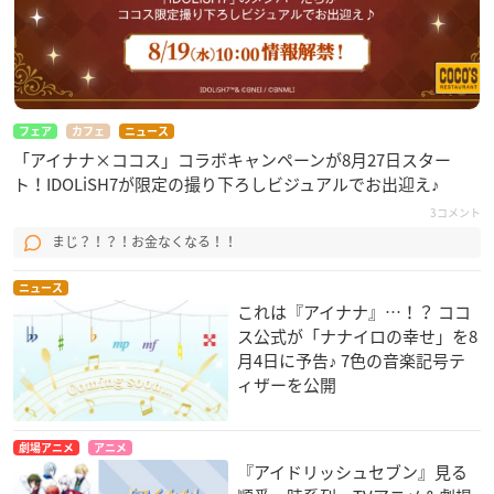
フェア
カフェ
ニュース
「アイナナ×ココス」コラボキャンペーンが8月27日スター
ト！IDOLiSH7が限定の撮り下ろしビジュアルでお出迎え♪
3コメント
まじ？！？！お金なくなる！！
ニュース
これは『アイナナ』…！？ ココ
ス公式が「ナナイロの幸せ」を8
月4日に予告♪ 7色の音楽記号テ
ィザーを公開
劇場アニメ
アニメ
『アイドリッシュセブン』見る