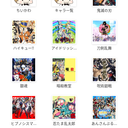
ちいかわ
キャラ一覧
鬼滅の刃
ハイキュー!!
アイドリッシ...
刀剣乱舞
銀魂
暗殺教室
呪術廻戦
ヒプノシスマ...
忍たま乱太郎
あんさんぶる...