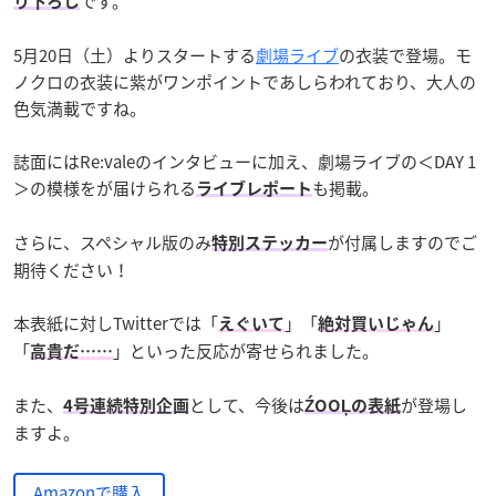
です。
り下ろし
5月20日（土）よりスタートする
劇場ライブ
の衣装で登場。モ
ノクロの衣装に紫がワンポイントであしらわれており、大人の
色気満載ですね。
誌面にはRe:valeのインタビューに加え、劇場ライブの＜DAY 1
＞の模様をが届けられる
も掲載。
ライブレポート
さらに、スペシャル版のみ
が付属しますのでご
特別ステッカー
期待ください！
本表紙に対しTwitterでは「
」「
」
えぐいて
絶対買いじゃん
「
」といった反応が寄せられました。
高貴だ……
また、
として、今後は
が登場し
4号連続特別企画
ŹOOĻの表紙
ますよ。
Amazonで購入