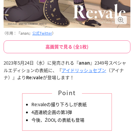
（引用：『anan』
公式Twitter
）
高画質で見る (全1枚)
2023年5月24日（水）に発売される『
』2349号スペシャ
anan
ルエディションの表紙に、『
アイドリッシュセブン
（アイナ
ナ）』より
が登場します！
Re:vale
Point
Re:valeの撮り下ろしが表紙
4週連続企画の第3弾
今後、ŹOOĻ の表紙も登場