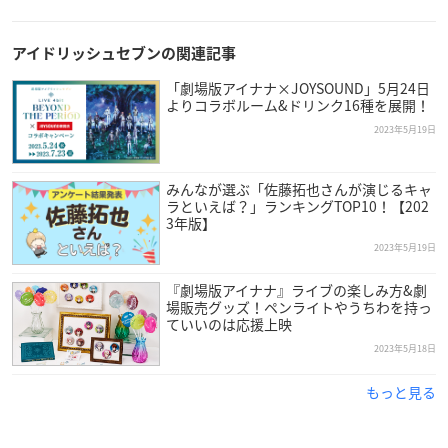
349号（5月24日発売）のスペシャルエディションの表紙＆
中ページに、
#Revale
が登場。明日からスタートする劇場
アイドリッシュセブンの関連記事
ライブの＜DAY 1＞の模様をお届けするライブレポートも掲
「劇場版アイナナ×JOYSOUND」5月24日
載。anan特別ステッカーつき。
#アイナナ
#高貴な相棒
pi
よりコラボルーム&ドリンク16種を展開！
c.twitter.com/iqkmBJdzha
2023年5月19日
— anan (@anan_mag)
May 19, 2023
みんなが選ぶ「佐藤拓也さんが演じるキャ
ラといえば？」ランキングTOP10！【202
3年版】
2023年5月19日
『劇場版アイナナ』ライブの楽しみ方&劇
場販売グッズ！ペンライトやうちわを持っ
ていいのは応援上映
2023年5月18日
もっと見る