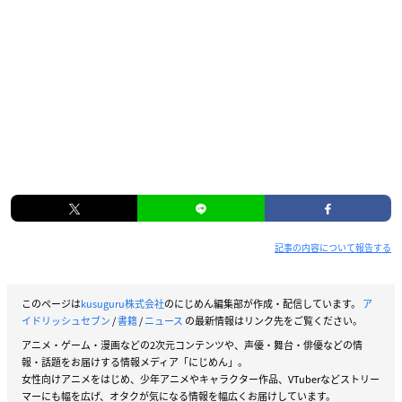
記事の内容について報告する
このページは
kusuguru株式会社
のにじめん編集部が作成・配信しています。
ア
イドリッシュセブン
/
書籍
/
ニュース
の最新情報はリンク先をご覧ください。
アニメ・ゲーム・漫画などの2次元コンテンツや、声優・舞台・俳優などの情
報・話題をお届けする情報メディア「にじめん」。
女性向けアニメをはじめ、少年アニメやキャラクター作品、VTuberなどストリー
マーにも幅を広げ、オタクが気になる情報を幅広くお届けしています。