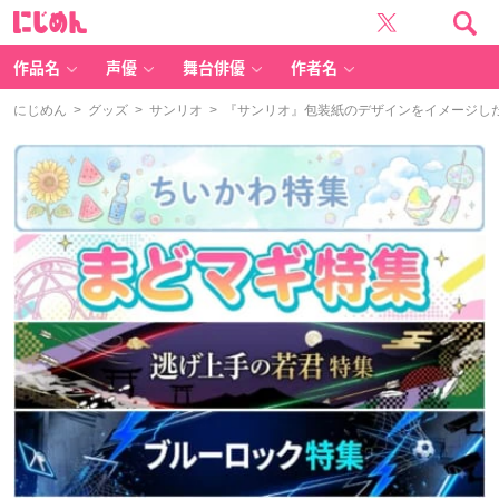
に
じ
め
ん
作品名
声優
舞台俳優
作者名
にじめん
>
グッズ
>
サンリオ
> 『サンリオ』包装紙のデザインをイメージし