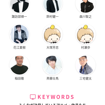
諏訪部順一
鈴村健一
森川智之
花江夏樹
大塚芳忠
村瀬歩
稲田徹
斉藤壮馬
三宅健太
KEYWORDS