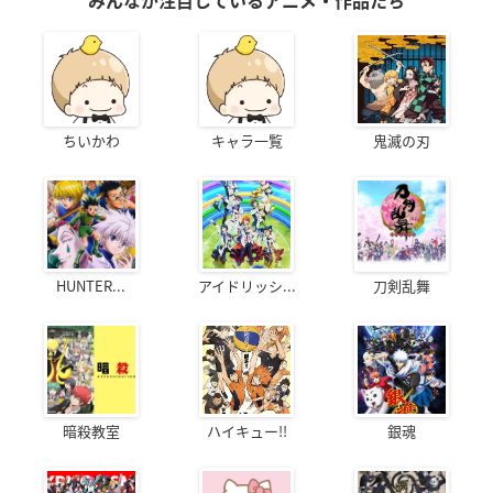
みんなが注目しているアニメ・作品たち
ちいかわ
キャラ一覧
鬼滅の刃
HUNTER...
アイドリッシ...
刀剣乱舞
暗殺教室
ハイキュー!!
銀魂