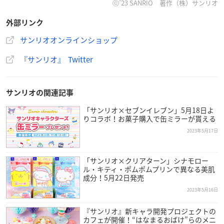
ⓒ’23 SANRIO 著作（株）サンリオ
外部リンク
【ファンシーショップデザインシリーズ】「包装紙」のデ
サンリオオンラインショップ
ザインをイメージした雑貨が中心の新シリーズ♡レアキャ
『サンリオ』 Twitter
ラを含め、多くのキャラたちを登場させ、かわいいモチー
フやシーンを詰め込こんだよ♪
https://t.co/lvssoWJb5v
EC
サイト
https://t.co/GwDn67Yv1l
pic.twitter.com/E9c6GZer
サンリオの関連記事
pR
「サンリオ×セブンイレブン」5月18日よ
— サンリオ (@sanrio_news)
May 17, 2023
りコラボ！お菓子購入で缶ミラーが貰える
2023年5月17日
「サンリオ×クリアターン」シナモロー
ル・キティ・ポムポムプリンで異なる美肌
成分！5月22日発売
2023年5月16日
『サンリオ』新キャラ開発プロジェクトの
カフェが開催！“はなまるおばけ”らのメニ