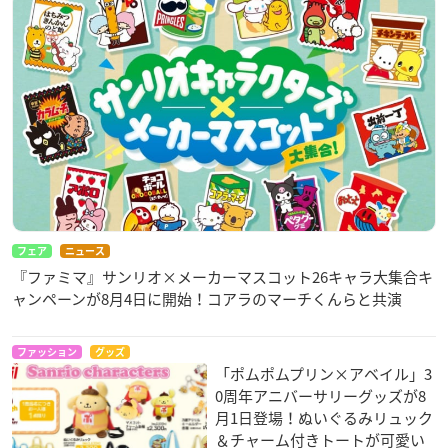
フェア
ニュース
『ファミマ』サンリオ×メーカーマスコット26キャラ大集合キ
ャンペーンが8月4日に開始！コアラのマーチくんらと共演
ファッション
グッズ
「ポムポムプリン×アベイル」3
0周年アニバーサリーグッズが8
月1日登場！ぬいぐるみリュック
＆チャーム付きトートが可愛い