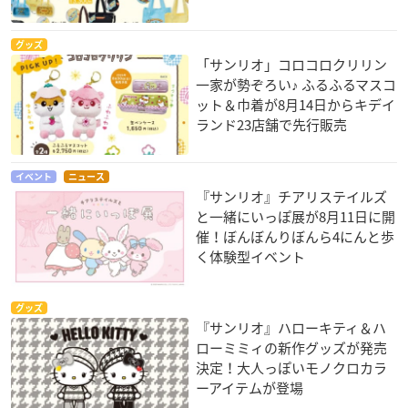
グッズ
「サンリオ」コロコロクリリン
一家が勢ぞろい♪ ふるふるマスコ
ット＆巾着が8月14日からキデイ
ランド23店舗で先行販売
イベント
ニュース
『サンリオ』チアリステイルズ
と一緒にいっぽ展が8月11日に開
催！ぼんぼんりぼんら4にんと歩
く体験型イベント
グッズ
『サンリオ』ハローキティ＆ハ
ローミミィの新作グッズが発売
決定！大人っぽいモノクロカラ
ーアイテムが登場