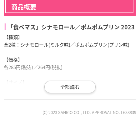
商品概要
「食べマス」シナモロール／ポムポムプリン 2023
【種類】
全2種：シナモロール(ミルク味)／ポムポムプリン(プリン味)
【価格】
各285円(税込)／264円(税抜)
【サイズ】
各全長約40mm(パッケージを除く)
【取り扱い】
全国のローソンのチルドデザートコーナー
(C) 2023 SANRIO CO., LTD. APPROVAL NO. L638839
※ナチュラルローソン、ローソンストア100での販売はありません。
※店頭での商品の取り扱い日は、店舗によって異なる場合があります。
※一部店舗ではお取り扱いのない場合があります。