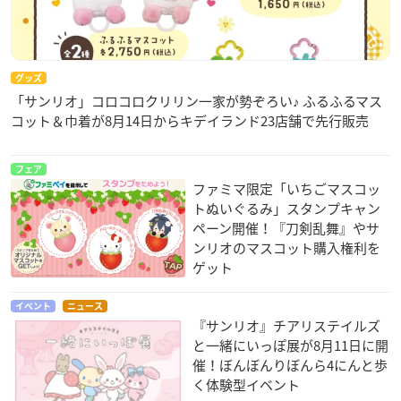
グッズ
「サンリオ」コロコロクリリン一家が勢ぞろい♪ ふるふるマス
コット＆巾着が8月14日からキデイランド23店舗で先行販売
フェア
ファミマ限定「いちごマスコッ
トぬいぐるみ」スタンプキャン
ペーン開催！『刀剣乱舞』やサ
ンリオのマスコット購入権利を
ゲット
イベント
ニュース
『サンリオ』チアリステイルズ
と一緒にいっぽ展が8月11日に開
催！ぼんぼんりぼんら4にんと歩
く体験型イベント