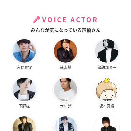
VOICE ACTOR
みんなが気になっている声優さん
宮野真守
速水奨
諏訪部順一
下野紘
木村昴
坂本真綾