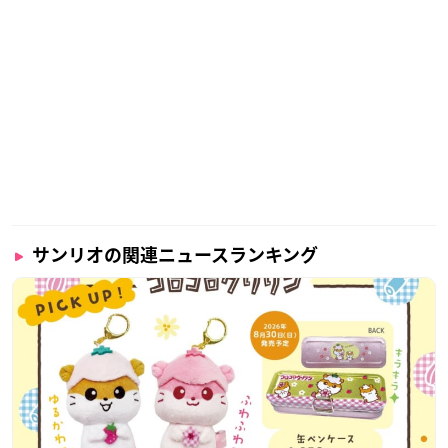
「食べマス」とは
「食べマス」は、「食べられるマスコット」の略を名称とした
キャラクター和菓子のブランドで、餡、砂糖、もち粉などを使
ってキャラクターの特徴を表現しています。
美味しさだけでなく、手の込んだ細工の美しさ、そして“かわ
いすぎて食べるのがもったいない”と思ってしまうほど、キャ
サンリオの関連ニュースランキング
ラクターの持つ愛らしさを表現した新感覚の和菓子のことで
す。
これまでに様々なキャラクターで商品を展開しており、そのか
わいらしさが話題となっています。