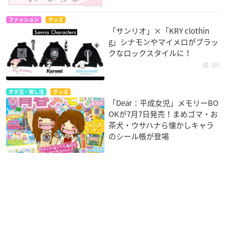
ファッション
グッズ
「サンリオ」×「KRY clothin
g」シナモンやマイメロがブラッ
クなロックスタイルに！
105
オタ活・推し活
グッズ
「Dear：平成女児」メモリーBO
OKが7月7日発売！まめゴマ・お
茶犬・ウサハナら懐かしキャラ
のシール帳が登場