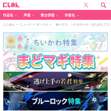
に
じ
め
ん
作品名
声優
舞台俳優
作者名
にじめん
>
ニュース
>
サンリオ
> 「食べマス」シナモロール・ポムポムプリ