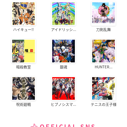
ハイキュー!!
アイドリッシ...
刀剣乱舞
暗殺教室
銀魂
HUNTER...
呪術廻戦
ヒプノシスマ...
テニスの王子様