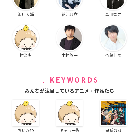
浪川大輔
花江夏樹
森川智之
村瀬歩
中村悠一
斉藤壮馬
KEYWORDS
みんなが注目しているアニメ・作品たち
ちいかわ
キャラ一覧
鬼滅の刃