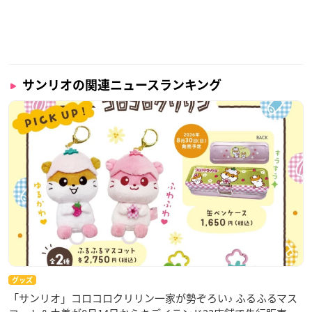
30回分入りの大容量タイプ
新開発の高密着シートで密着感がアップしたシートで、お肌に
グングン美容液を届けます。
トレハロース誘導体やテアニンGL高純度体を配合、化粧水がわ
りにマスクを使いたい方におすすめのエッセンスマスクです。
サンリオの関連ニュースランキング
コーセーコスメポートのシートマスク「クリアターン」に
サンリオ
キャラクターデザインが数量限定で登場☆キャラ
ごとに成分が違うよ♪集中ケアには個包装タイプ、毎日のケ
アにはBOXタイプがオススメ♡5/22（月）～全国の量販店
などで！
https://t.co/FgnRXeQyFj
pic.twitter.com/RbLIc5R
WgP
— サンリオ (@sanrio_news)
May 15, 2023
グッズ
「サンリオ」コロコロクリリン一家が勢ぞろい♪ ふるふるマス