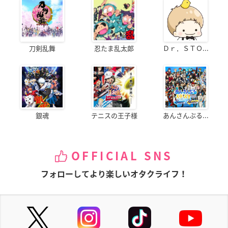
刀剣乱舞
忍たま乱太郎
Ｄｒ．ＳＴＯ...
銀魂
テニスの王子様
あんさんぶる...
OFFICIAL SNS
フォローしてより楽しいオタクライフ！