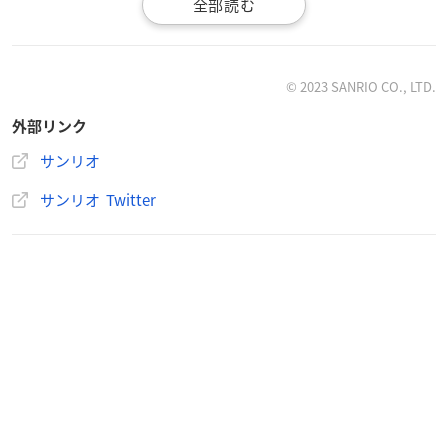
・ハローキティ（コラーゲン※3）
※1 ヒアルロン酸Na・グリセリン（保湿）
※2 L-アスコルビン酸-グルコシド
※3 水溶性コラーゲン・グリセリン（保湿）
© 2023 SANRIO CO., LTD.
外部リンク
【取り扱い】
全国の量販店やドラッグストアなど
サンリオ
サンリオ Twitter
コーセーのシートマスクについて
5回分入りの個包装タイプ
潤いをたっぷり含んだ濃潤美容液シートです。
美容液成分が27ml入っていて、重点的にうるおい、ホワイトケ
アをしたい方におすすめのホワイトマスクです。