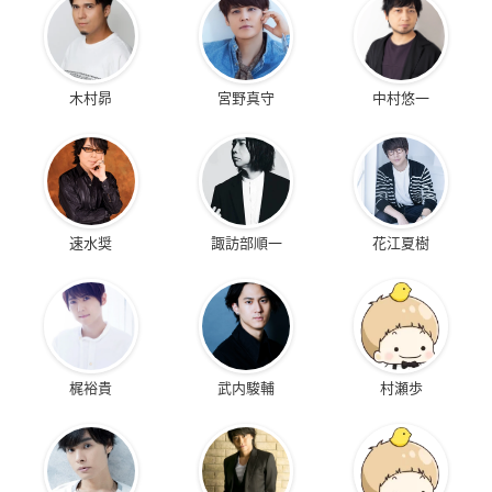
木村昴
宮野真守
中村悠一
速水奨
諏訪部順一
花江夏樹
梶裕貴
武内駿輔
村瀬歩