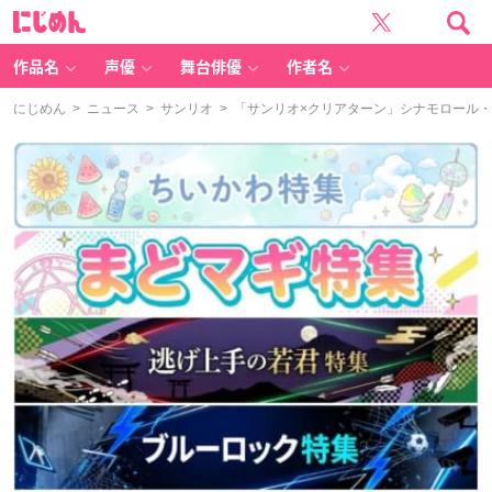
に
じ
め
ん
作品名
声優
舞台俳優
作者名
にじめん
>
ニュース
>
サンリオ
> 「サンリオ×クリアターン」シナモロール・