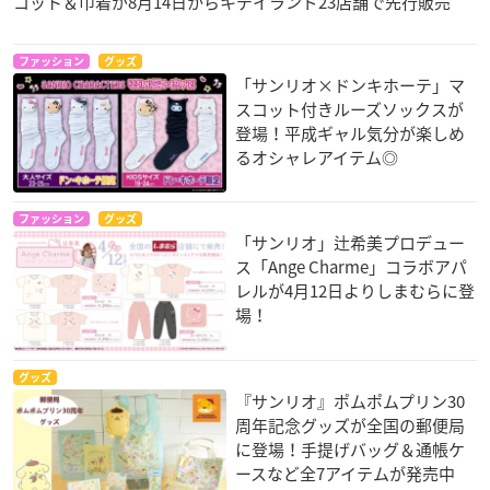
コット＆巾着が8月14日からキデイランド23店舗で先行販売
ファッション
グッズ
「サンリオ×ドンキホーテ」マ
スコット付きルーズソックスが
登場！平成ギャル気分が楽しめ
るオシャレアイテム◎
ファッション
グッズ
「サンリオ」辻希美プロデュー
ス「Ange Charme」コラボアパ
レルが4月12日よりしまむらに登
場！
グッズ
『サンリオ』ポムポムプリン30
周年記念グッズが全国の郵便局
に登場！手提げバッグ＆通帳ケ
ースなど全7アイテムが発売中