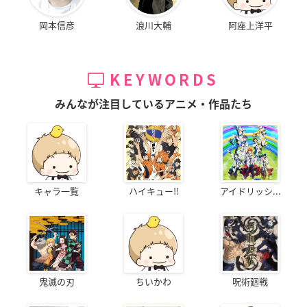
岡本信彦
浪川大輔
阿座上洋平
KEYWORDS
みんなが注目しているアニメ・作品たち
キャラ一覧
ハイキュー!!
アイドリッシ...
鬼滅の刃
ちいかわ
呪術廻戦