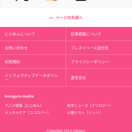
ページの先頭へ
にじめんについて
記事掲載について
お問い合わせ
プレスリリース送付先
利用規約
プライバシーポリシー
インフォマティブデータポリシ
運営会社
ー
kusuguru
media
アニメ情報［にじめん］
科学ニュース［ナゾロジー］
メンタルケア［ココロジー］
心理テスト［シンリ］
Copyright 2013 nijimen.