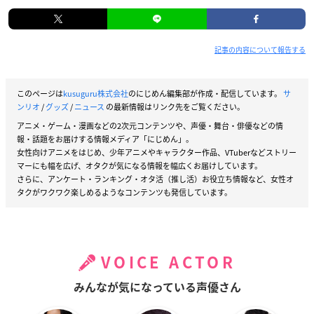
記事の内容について報告する
このページは
kusuguru株式会社
のにじめん編集部が作成・配信しています。
サ
ンリオ
/
グッズ
/
ニュース
の最新情報はリンク先をご覧ください。
アニメ・ゲーム・漫画などの2次元コンテンツや、声優・舞台・俳優などの情
報・話題をお届けする情報メディア「にじめん」。
女性向けアニメをはじめ、少年アニメやキャラクター作品、VTuberなどストリー
マーにも幅を広げ、オタクが気になる情報を幅広くお届けしています。
さらに、アンケート・ランキング・オタ活（推し活）お役立ち情報など、女性オ
タクがワクワク楽しめるようなコンテンツも発信しています。
VOICE ACTOR
みんなが気になっている声優さん