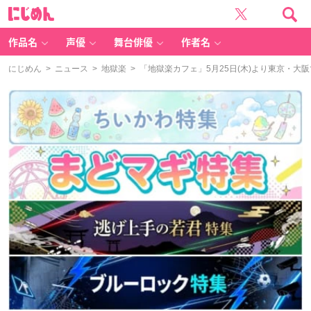
に
じ
め
ん
作品名
声優
舞台俳優
作者名
にじめん
>
ニュース
>
地獄楽
> 「地獄楽カフェ」5月25日(木)より東京・