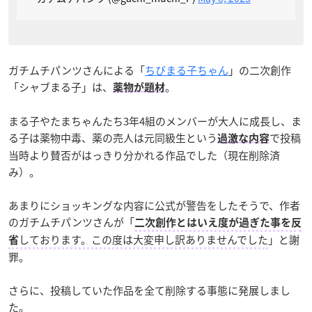
ガチムチパンツさんによる「
ちびまる子ちゃん
」の二次創作
「シャブまる子」は、
。
薬物が題材
まる子やたまちゃんたち3年4組のメンバーが大人に成長し、ま
る子は薬物中毒、薬の売人は元同級生という
で投稿
過激な内容
当時より賛否がはっきり分かれる作品でした（現在削除済
み）。
あまりにショッキングな内容に公式が警告をしたそうで、作者
のガチムチパンツさんが「
二次創作とはいえ度が過ぎた事を反
しております。この度は大変申し訳ありませんでした
」と謝
省
罪。
さらに、投稿していた作品を全て削除する事態に発展しまし
た。