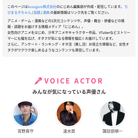
このページは
kusuguru株式会社
のにじめん編集部が作成・配信しています。
ち
びまる子ちゃん
/
話題
/
漫画
の最新情報はリンク先をご覧ください。
アニメ・ゲーム・漫画などの2次元コンテンツや、声優・舞台・俳優などの情
報・話題をお届けする情報メディア「にじめん」。
女性向けアニメをはじめ、少年アニメやキャラクター作品、VTuberなどストリー
マーにも幅を広げ、オタクが気になる情報を幅広くお届けしています。
さらに、アンケート・ランキング・オタ活（推し活）お役立ち情報など、女性オ
タクがワクワク楽しめるようなコンテンツも発信しています。
VOICE ACTOR
みんなが気になっている声優さん
宮野真守
速水奨
諏訪部順一