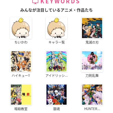
KEYWORDS
みんなが注目しているアニメ・作品たち
ちいかわ
キャラ一覧
鬼滅の刃
ハイキュー!!
アイドリッシ...
刀剣乱舞
暗殺教室
銀魂
HUNTER...