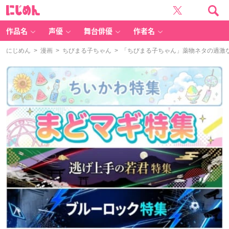
に
じ
め
ん
作品名
声優
舞台俳優
作者名
にじめん
>
漫画
>
ちびまる子ちゃん
> 「ちびまる子ちゃん」薬物ネタの過激