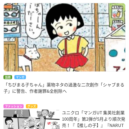
話題
マンガ
「ちびまる子ちゃん」薬物ネタの過激な二次創作「シャブまる
子」に警告、作者謝罪&全削除へ
ファッション
グッズ
ユニクロ「マンガUT 集英社創業
100周年」第2弾が5月より順次発
売！『【推しの子】』『NARUT