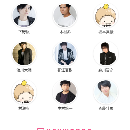
下野紘
木村昴
坂本真綾
浪川大輔
花江夏樹
森川智之
村瀬歩
中村悠一
斉藤壮馬