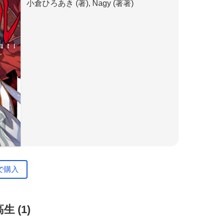
小倉ひろあき (著), Nagy (著著)
で購入
 (1)