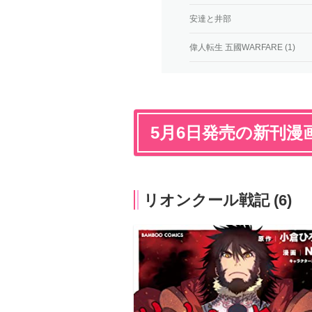
安達と井部
偉人転生 五國WARFARE (1)
5月6日発売の新刊漫
リオンクール戦記 (6)