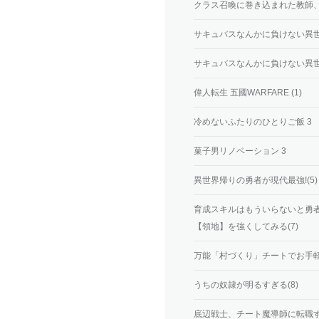
クラス召喚に巻き込まれた教師、
サキュバスなんかに負けない異世界
サキュバスなんかに負けない異世界
偉人転生 五國WARFARE (1)
冷めないふたりのひとりご飯 3
菓子男リノベーション 3
異世界帰りの勇者が現代最強!(5)
育成スキルはもういらないと勇
【領地】を強くしてみる(7)
万能「村づくり」チートでお手軽ス
うちの奴隷が明るすぎる(8)
底辺戦士、チート魔導師に転職する