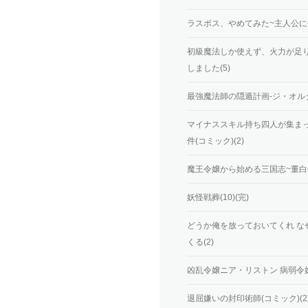
ラスボス、やめてみた~主人公に
初級魔法しか使えず、火力が足
しました(5)
最強魔法師の隠遁計画-ジ・オルタ
マイナススキル持ち四人が集ま
件(コミック)(2)
魔王令嬢から始める三国志~董白伝~
妖怪戦葬(10)(完)
どうか俺を放っておいてくれ 
くる(2)
凶乱令嬢ニア・リストン 病弱令
退屈嫌いの封印術師(コミック)(2