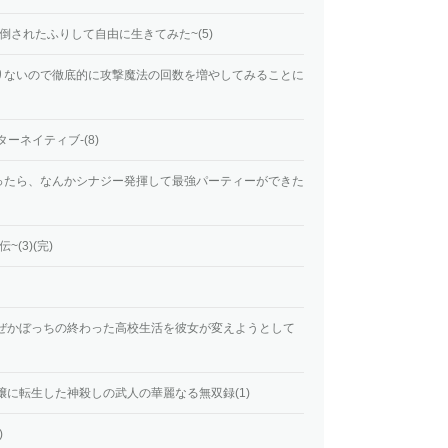
倒されたふりして自由に生きてみた~(5)
りないので徹底的に攻撃魔法の回数を増やしてみることに
ーネイティブ-(8)
ったら、なんかシナジー発揮して最強パーティーができた
(3)(完)
なぜかぼっちの終わった高校生活を彼女が変えようとして
嬢に転生した神殺しの武人の華麗なる無双録(1)
)