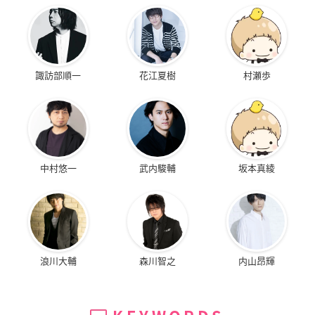
諏訪部順一
花江夏樹
村瀬歩
中村悠一
武内駿輔
坂本真綾
浪川大輔
森川智之
内山昂輝