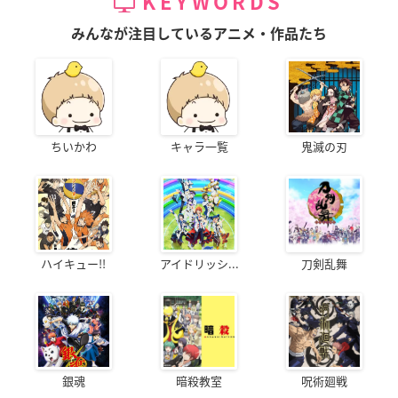
KEYWORDS
みんなが注目しているアニメ・作品たち
ちいかわ
キャラ一覧
鬼滅の刃
ハイキュー!!
アイドリッシ...
刀剣乱舞
銀魂
暗殺教室
呪術廻戦