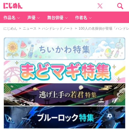
に
じ
め
ん
作品名
声優
舞台俳優
作者名
にじめん
>
ニュース
>
ハンドレッドノート
> 100人の名探偵が登場「ハン