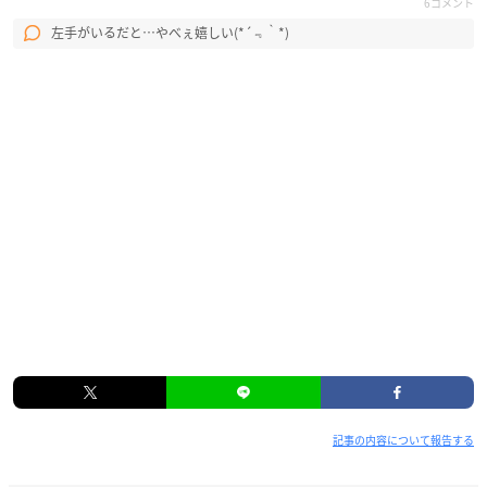
6コメント
左手がいるだと…やべぇ嬉しい(*´﹃｀*)
記事の内容について報告する