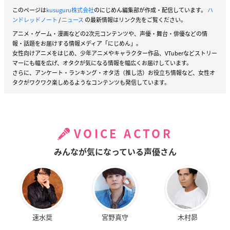
このページは
kusuguru株式会社
のにじめん編集部が作成・配信しています。
ハ
ンドレッドノート
/
ニュース
の最新情報はリンク先をご覧ください。
アニメ・ゲーム・漫画などの2次元コンテンツや、声優・舞台・俳優などの情
報・話題をお届けする情報メディア「にじめん」。
女性向けアニメをはじめ、少年アニメやキャラクター作品、VTuberなどストリー
マーにも幅を広げ、オタクが気になる情報を幅広くお届けしています。
さらに、アンケート・ランキング・オタ活（推し活）お役立ち情報など、女性オ
タクがワクワク楽しめるようなコンテンツも発信しています。
VOICE ACTOR
みんなが気になっている声優さん
速水奨
宮野真守
木村昴