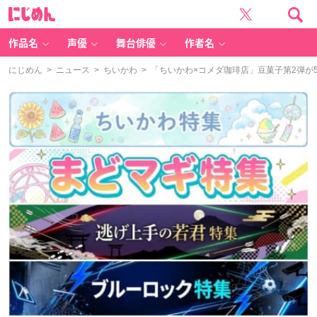
に
じ
め
ん
作品名
声優
舞台俳優
作者名
にじめん
>
ニュース
>
ちいかわ
> 「ちいかわ×コメダ珈琲店」豆菓子第2弾が