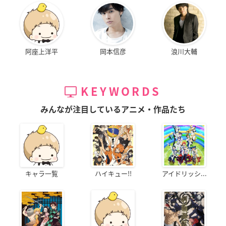
阿座上洋平
岡本信彦
浪川大輔
KEYWORDS
みんなが注目しているアニメ・作品たち
キャラ一覧
ハイキュー!!
アイドリッシ...