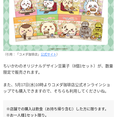
（引用：「コメダ珈琲店」
公式サイト
）
ちいかわのオリジナルデザイン豆菓子（8個1セット）が、数量
限定で販売されます。
また、5月17日(水)10時よりコメダ珈琲店公式オンラインショ
ップでも購入できますので、そちらも利用してくださいね。
※店舗での購入は飲食（お持ち帰り含む）した方に限ります。
※お一人様1セット限り。