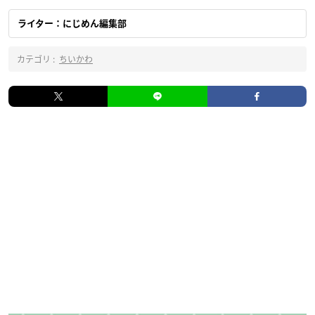
ライター：にじめん編集部
カテゴリ :
ちいかわ