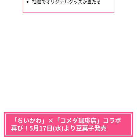
抽選でオリジナルグッズが当たる
「ちいかわ」×「コメダ珈琲店」コラボ
再び！5月17日(水)より豆菓子発売