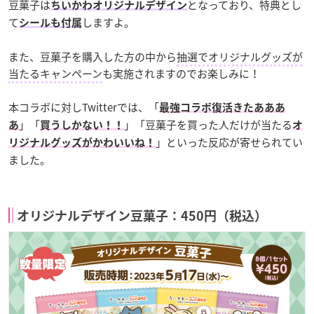
豆菓子は
となっており、特典とし
ちいかわオリジナルデザイン
て
しますよ。
シールも付属
また、豆菓子を購入した方の中から
抽選でオリジナルグッズが
当たるキャンペーン
も実施されますのでお楽しみに！
本コラボに対しTwitterでは、「
最強コラボ復活きたあああ
」「
」「豆菓子を買った人だけが当たる
あ
買うしかない！！
オ
」といった反応が寄せられてい
リジナルグッズがかわいいね！
ました。
オリジナルデザイン豆菓子：450円（税込）