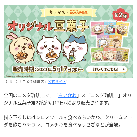
（引用：「コメダ珈琲店」
公式サイト
）
全国のコメダ珈琲店で、「
ちいかわ
」×「コメダ珈琲店」オリ
ジナル豆菓子第2弾が5月17日(水)より販売されます。
描き下ろしにはシロノワールを食べるちいかわ、クリームソー
ダを飲むハチワレ、コメチキを食べるうさぎなどが登場。