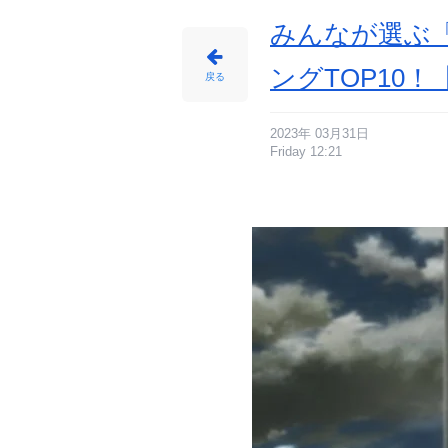
番
目
の
みんなが選ぶ
画
像
-
ア
ングTOP10！
ニ
戻る
メ
情
報
サ
イ
ト
2023年 03月31日
に
Friday 12:21
じ
め
ん