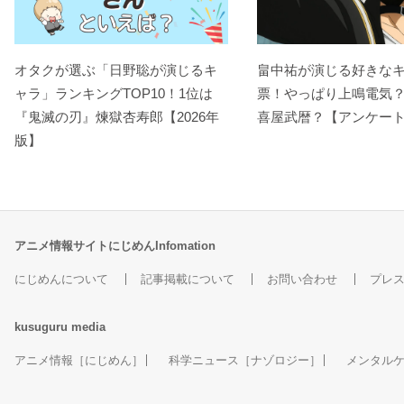
オタクが選ぶ「日野聡が演じるキ
畠中祐が演じる好きな
ャラ」ランキングTOP10！1位は
票！やっぱり上鳴電気
『鬼滅の刃』煉󠄁獄杏寿郎【2026年
喜屋武暦？【アンケー
版】
アニメ情報サイトにじめんInfomation
にじめんについて
記事掲載について
お問い合わせ
プレ
kusuguru
media
アニメ情報［にじめん］
科学ニュース［ナゾロジー］
メンタル