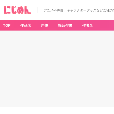
み
ん
な
アニメや声優、キャラクターグッズなど女性の
が
選
ぶ
「瀬
戸
TOP
作品名
声優
舞台俳優
作者名
麻
沙
美
さ
ん
が
演
じ
る
キ
ャ
ラ
と
い
え
ば？」
ラ
ン
キ
ン
グ
T
O
P
1
0！
【2
0
2
3
年
版】
_
1
2