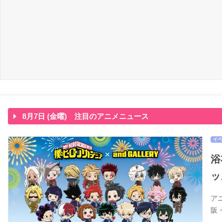
8月7日 (金曜) 注目のアニメニュース
イベ
浴
ッ
ア
阪