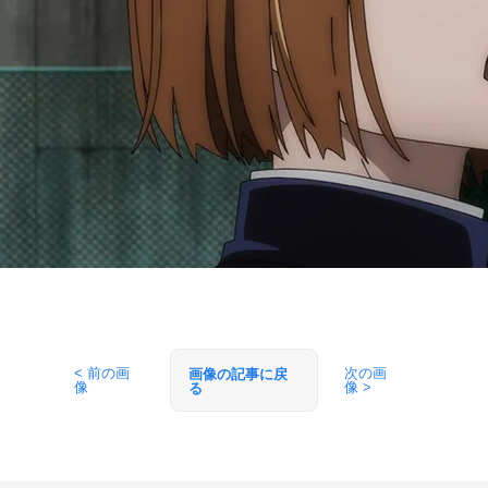
< 前の画
次の画
画像の記事に戻
像
像 >
る