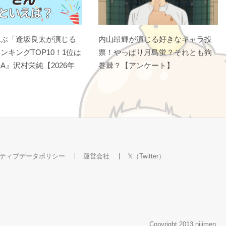
選ぶ「逢坂良太が演じる
内山昂輝が演じる好きなキャラ投
ンキングTOP10！1位は
票！やっぱり月島蛍？それとも狗
A』沢村栄純【2026年
巻棘？【アンケート】
ティブデータポリシー
運営会社
𝕏（Twitter）
Copyright 2013 nijimen.