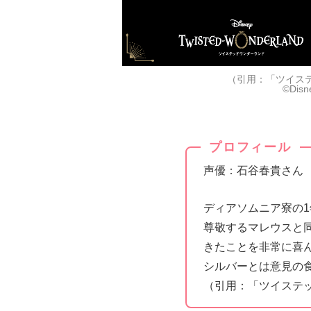
（引用：「ツイス
©Disne
プロフィール
声優：石谷春貴さん
ディアソムニア寮の1
尊敬するマレウスと
きたことを非常に喜
シルバーとは意見の
（引用：「ツイステ