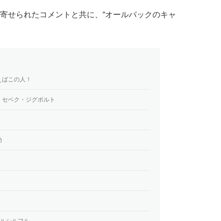
寄せられたコメントと共に、“オールバックのキャ
えばこの人！
」セベク・ジグボルト
助
ロ=ルシルフル