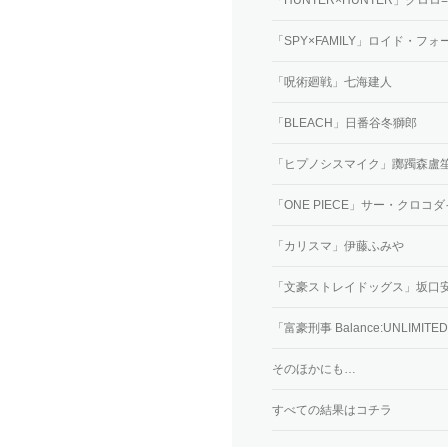
「SPY×FAMILY」ロイド・フ
「呪術廻戦」七海建人
「BLEACH」日番谷冬獅郎
「ヒプノシスマイク」躑躅森盧
「ONE PIECE」サー・クロコ
「カリスマ」伊藤ふみや
「文豪ストレイドッグス」坂口
「富豪刑事 Balance:UNLIMI
そのほかにも…
すべての結果はコチラ