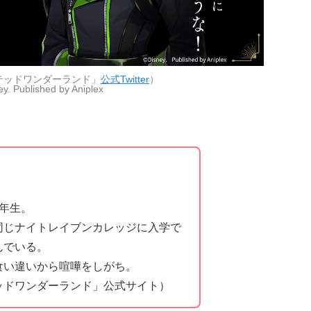
テッドワンダーランド」
公式Twitter
）
y. Published by Aniplex
年生。
同じナイトレイブンカレッジに入学で
んでいる。
食い違いから喧嘩をしがち。
ッドワンダーランド」公式サイト）