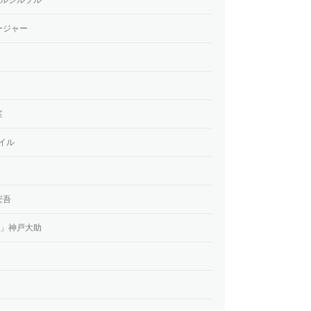
ォージャー
笙
ダイル
安吾
TED」神戸大助