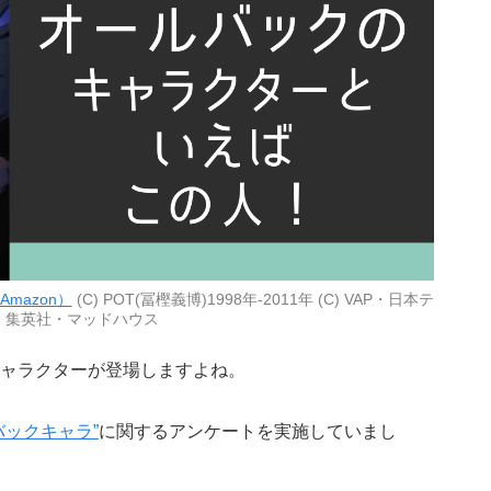
Amazon）
(C) POT(冨樫義博)1998年-2011年 (C) VAP・日本テ
・集英社・マッドハウス
ャラクターが登場しますよね。
バックキャラ”
に関するアンケートを実施していまし