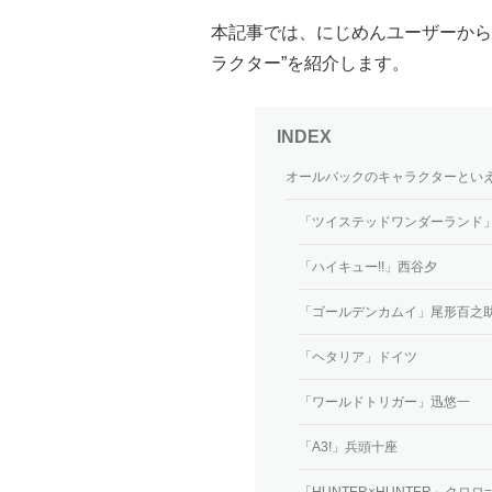
本記事では、にじめんユーザーから
ラクター”を紹介します。
オールバックのキャラクターとい
「ツイステッドワンダーランド
「ハイキュー!!」西谷夕
「ゴールデンカムイ」尾形百之
「ヘタリア」ドイツ
「ワールドトリガー」迅悠一
「A3!」兵頭十座
「HUNTER×HUNTER」クロ