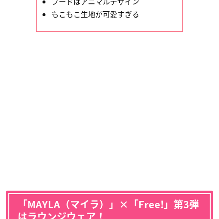
フードはアニマルデザイン
もこもこ生地が可愛すぎる
「MAYLA（マイラ）」×「Free!」第3弾
はラウンジウェア！