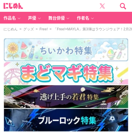
に
じ
め
ん
作品名
声優
舞台俳優
作者名
にじめん
>
グッズ
>
Free!
> 「Free!×MAYLA」第3弾はラウンジウェア！2