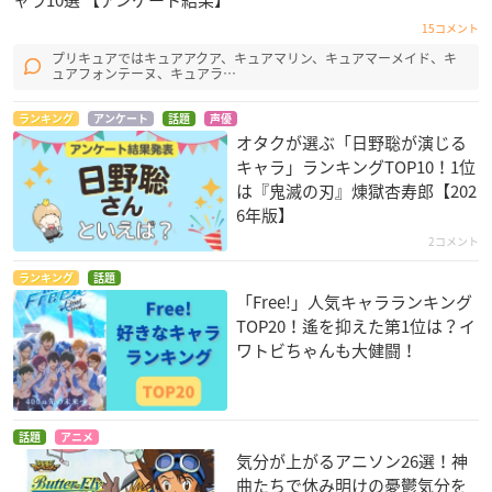
ャラ10選 【アンケート結果】
15コメント
プリキュアではキュアアクア、キュアマリン、キュアマーメイド、キ
ュアフォンテーヌ、キュアラ…
ランキング
アンケート
話題
声優
オタクが選ぶ「日野聡が演じる
キャラ」ランキングTOP10！1位
は『鬼滅の刃』煉󠄁獄杏寿郎【202
6年版】
2コメント
ランキング
話題
「Free!」人気キャラランキング
TOP20！遙を抑えた第1位は？イ
ワトビちゃんも大健闘！
話題
アニメ
気分が上がるアニソン26選！神
曲たちで休み明けの憂鬱気分を