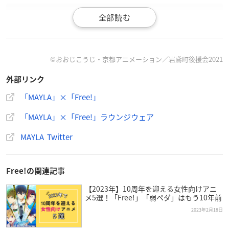
Produced by
#MAYLA
Free!
Series
©おおじこうじ・京都アニメーション／岩鳶町後援会2021
スペシャルタイアップ 第3弾
外部リンク
「夢を見て」
pic.twitter.com/T9gXmbkexC
— MAYLA (@mayla_classic)
February 24, 2023
「MAYLA」×「Free!」
「MAYLA」×「Free!」ラウンジウェア
【描き下ろしイラスト公開】
MAYLA Twitter
ラウンジウェアに身を包んで…☁🫧
Produced by
#MAYLA
Free! Series
Free!の関連記事
『ラウンジウェア』
【2023年】10周年を迎える女性向けアニ
テーマ
メ5選！「Free!」「弱ペダ」はもう10年前
「Dream of you～水色の空へ～」
2023年2月18日
▽特集ページ
https://t.co/vVlx3b622k
#Free_Final
#ルーム
ウェア
pic.twitter.com/TH8TipDWXN