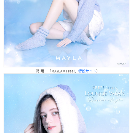
（引用：「MAYLA×Free!」
特設サイト
）