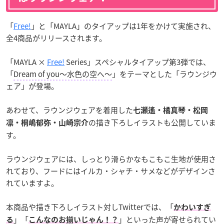
「
Free!
」と「MAYLA」のタイアップは1年をかけて実施され、
全4商品がリリースされます。
「MAYLA ×
Free!
Series」スペシャルタイアップ第3弾では、
「
Dream of you～水色の空へ～
」をテーマとした「ラウンジウ
ェア」が登場。
あわせて、ラウンジウェアを着用した
七瀬遙・橘真琴・松岡
の描き下ろしイラストも公開していま
凛・桐嶋郁弥・山崎宗介
す。
ラウンジウェアには、しっとり滑らかなもこもこ生地が使用さ
れており、フードにはイルカ・シャチ・サメなどがデザインさ
れていますよ。
本商品や描き下ろしイラスト対しTwitterでは、「
かわいすぎ
」「
」といった声が寄せられてい
る
こんなのお揃いじゃん！？