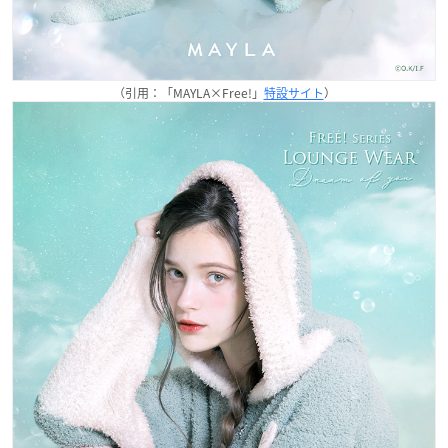
（引用：「MAYLA×Free!」
特設サイト
）