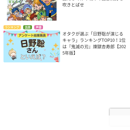
吹きとばせ
ランキング
話題
声優
オタクが選ぶ「日野聡が演じる
キャラ」ランキングTOP10！1位
は『鬼滅の刃』煉󠄁獄杏寿郎【202
5年版】