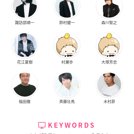
諏訪部順一
鈴村健一
森川智之
花江夏樹
村瀬歩
大塚芳忠
稲田徹
斉藤壮馬
木村昴
KEYWORDS