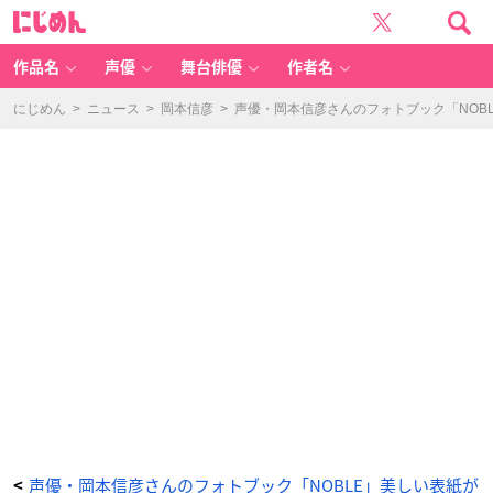
「岡
に
本
じ
信
め
彦
ん
フ
ォ
作品名
声優
舞台俳優
作者名
ト
ブ
ッ
ク
にじめん
>
ニュース
>
岡本信彦
>
声優・岡本信彦さんのフォトブック「NOBL
(仮)」
-
ア
ニ
メ
情
報
サ
イ
ト
に
じ
め
ん
声優・岡本信彦さんのフォトブック「NOBLE」美しい表紙が
<