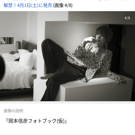
解禁！4月1日(土)に発売
(画像 4/8)
4/8
画像の説明
「岡本信彦フォトブック(仮)」