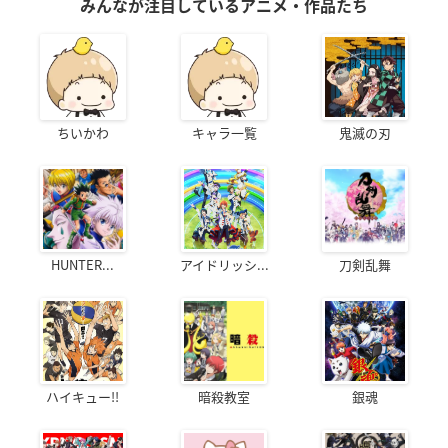
みんなが注目しているアニメ・作品たち
ちいかわ
キャラ一覧
鬼滅の刃
HUNTER...
アイドリッシ...
刀剣乱舞
ハイキュー!!
暗殺教室
銀魂