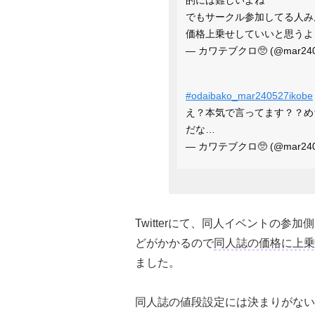
でもサークル参加してる人み
価格上乗せしていいと思うよ
— カワテブクロ🥺 (@mar2405
#odaibako_mar240527ikobe
え？本気で言ってます？？め
だな…
— カワテブクロ🥺 (@mar2405
Twitterにて、同人イベントの
どがかかるので
同人誌の価格に上乗
ました。
同人誌の値段設定には決まりがない