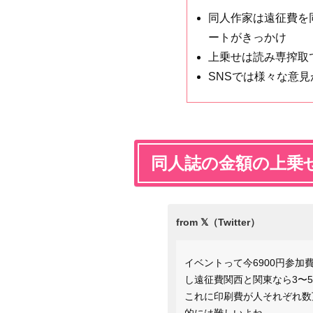
同人作家は遠征費を
ートがきっかけ
上乗せは読み専搾取
SNSでは様々な意
同人誌の金額の上乗
イベントって今6900円参加
し遠征費関西と関東なら3〜
これに印刷費が人それぞれ数
的には難しいよね