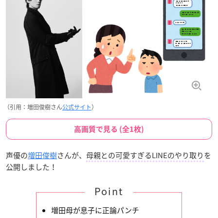
（引用：増田俊樹さん
公式サイト
）
高画質で見る (全1枚)
声優の
増田俊樹
さんが、
母親との可愛すぎるLINEのやり取り
を
公開しました！
Point
増田母が息子に正論パンチ