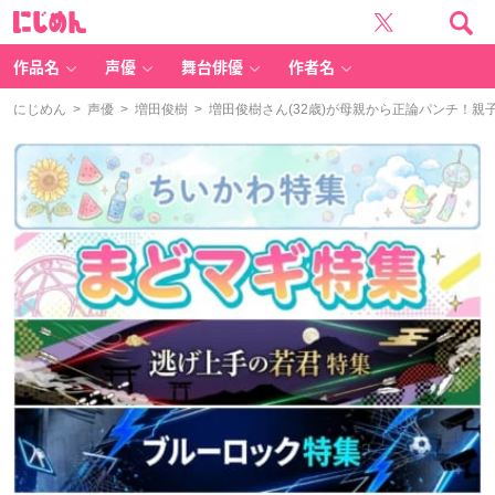
に
じ
め
ん
作品名
声優
舞台俳優
作者名
にじめん
>
声優
>
増田俊樹
> 増田俊樹さん(32歳)が母親から正論パンチ！親