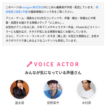
このページは
kusuguru株式会社
のにじめん編集部が作成・配信しています。
増
田俊樹
/
話題
/
声優
の最新情報はリンク先をご覧ください。
アニメ・ゲーム・漫画などの2次元コンテンツや、声優・舞台・俳優などの情
報・話題をお届けする情報メディア「にじめん」。
女性向けアニメをはじめ、少年アニメやキャラクター作品、VTuberなどストリー
マーにも幅を広げ、オタクが気になる情報を幅広くお届けしています。
さらに、アンケート・ランキング・オタ活（推し活）お役立ち情報など、女性オ
タクがワクワク楽しめるようなコンテンツも発信しています。
VOICE ACTOR
みんなが気になっている声優さん
速水奨
宮野真守
木村昴