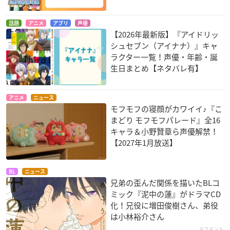
話題
アニメ
アプリ
声優
【2026年最新版】『アイドリッ
シュセブン（アイナナ）』キャ
ラクター一覧！声優・年齢・誕
生日まとめ【ネタバレ有】
アニメ
ニュース
モフモフの寝顔がカワイイ♪『こ
まどり モフモフパレード』全16
キャラ＆小野賢章ら声優解禁！
【2027年1月放送】
BL
ニュース
兄弟の歪んだ関係を描いたBLコ
ミック『泥中の蓮』がドラマCD
化！兄役に増田俊樹さん、弟役
は小林裕介さん
6コメント