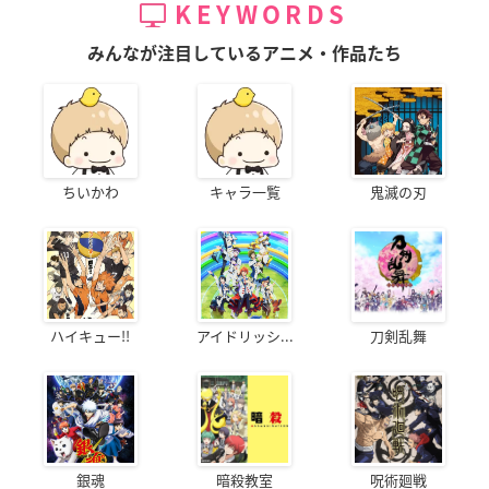
KEYWORDS
みんなが注目しているアニメ・作品たち
ちいかわ
キャラ一覧
鬼滅の刃
ハイキュー!!
アイドリッシ...
刀剣乱舞
銀魂
暗殺教室
呪術廻戦