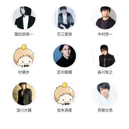
諏訪部順一
花江夏樹
中村悠一
村瀬歩
武内駿輔
森川智之
浪川大輔
坂本真綾
斉藤壮馬