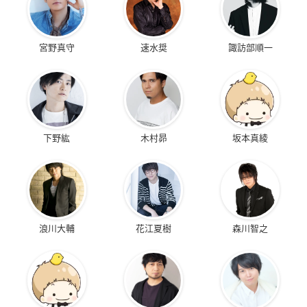
宮野真守
速水奨
諏訪部順一
下野紘
木村昴
坂本真綾
浪川大輔
花江夏樹
森川智之