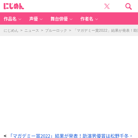
「マ
に
ガ
じ
デ
め
ミ
ん
ー
賞
作品名
声優
舞台俳優
作者名
2
0
2
2」
にじめん
>
ニュース
>
ブルーロック
>
「マガデミー賞2022」結果が発表！
-
ア
ニ
メ
情
報
サ
イ
ト
に
じ
め
ん
「マガデミー賞2022」結果が発表！助演男優賞は松野千冬・
<