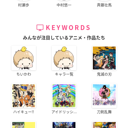
村瀬歩
中村悠一
斉藤壮馬
KEYWORDS
みんなが注目しているアニメ・作品たち
ちいかわ
キャラ一覧
鬼滅の刃
ハイキュー!!
アイドリッシ...
刀剣乱舞