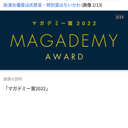
助演女優賞は灰原哀・特別賞はちいかわ
(画像 2/13)
2/13
画像の説明
「マガデミー賞2022」