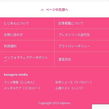
ページの先頭へ
にじめんについて
記事掲載について
お問い合わせ
プレスリリース送付先
利用規約
プライバシーポリシー
インフォマティブデータポリシ
運営会社
ー
kusuguru
media
アニメ情報［にじめん］
科学ニュース［ナゾロジー］
メンタルケア［ココロジー］
心理テスト［シンリ］
Copyright 2013 nijimen.