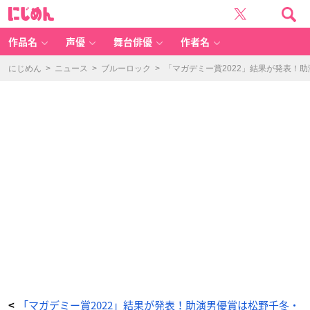
「マ
に
ガ
じ
デ
め
ミ
ん
ー
賞
作品名
声優
舞台俳優
作者名
2
0
2
2」
にじめん
>
ニュース
>
ブルーロック
>
「マガデミー賞2022」結果が発表！
主
演
女
優
賞
-
ア
ニ
メ
情
報
サ
イ
ト
に
じ
め
ん
「マガデミー賞2022」結果が発表！助演男優賞は松野千冬・
<