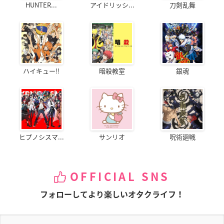
HUNTER...
アイドリッシ...
刀剣乱舞
ハイキュー!!
暗殺教室
銀魂
ヒプノシスマ...
サンリオ
呪術廻戦
OFFICIAL SNS
フォローしてより楽しいオタクライフ！