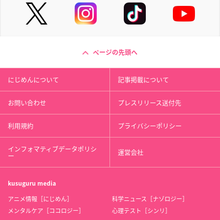
ページの先頭へ
にじめんについて
記事掲載について
お問い合わせ
プレスリリース送付先
利用規約
プライバシーポリシー
インフォマティブデータポリシ
運営会社
ー
kusuguru
media
アニメ情報［にじめん］
科学ニュース［ナゾロジー］
メンタルケア［ココロジー］
心理テスト［シンリ］