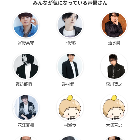
みんなが気になっている声優さん
宮野真守
下野紘
速水奨
諏訪部順一
鈴村健一
森川智之
花江夏樹
村瀬歩
大塚芳忠