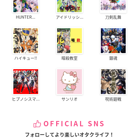
HUNTER...
アイドリッシ...
刀剣乱舞
ハイキュー!!
暗殺教室
銀魂
ヒプノシスマ...
サンリオ
呪術廻戦
OFFICIAL SNS
フォローしてより楽しいオタクライフ！