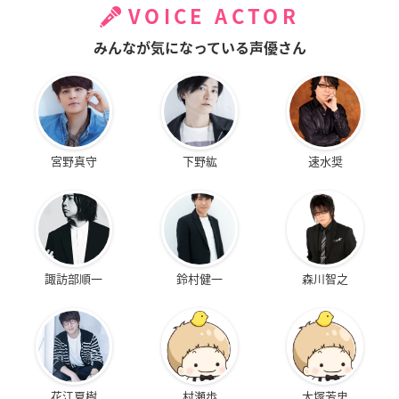
VOICE ACTOR
みんなが気になっている声優さん
宮野真守
下野紘
速水奨
諏訪部順一
鈴村健一
森川智之
花江夏樹
村瀬歩
大塚芳忠