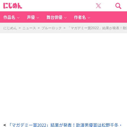
「マ
に
ガ
じ
デ
め
ミ
ん
ー
賞
作品名
声優
舞台俳優
作者名
2
0
2
2」
にじめん
>
ニュース
>
ブルーロック
>
「マガデミー賞2022」結果が発表！
主
演
男
優
賞：
「B
L
U
E
GI
A
N
T
E
X
P
L
O
R
E
R」
宮
本
大
-
ア
ニ
メ
情
報
サ
イ
ト
に
「マガデミー賞2022」結果が発表！助演男優賞は松野千冬・
<
じ