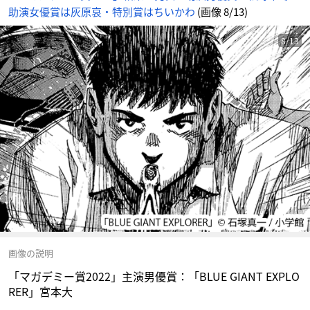
め
助演女優賞は灰原哀・特別賞はちいかわ
(画像 8/13)
ん
8/13
画像の説明
「マガデミー賞2022」主演男優賞：「BLUE GIANT EXPLO
RER」宮本大