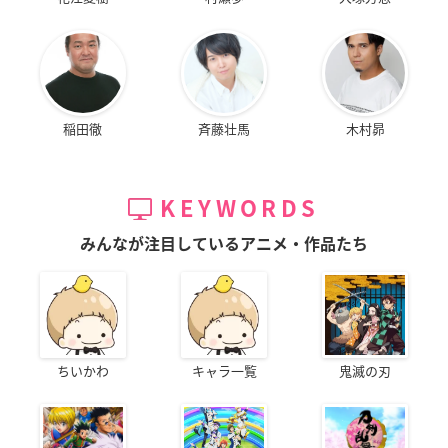
稲田徹
斉藤壮馬
木村昴
KEYWORDS
みんなが注目しているアニメ・作品たち
ちいかわ
キャラ一覧
鬼滅の刃