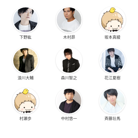
下野紘
木村昴
坂本真綾
浪川大輔
森川智之
花江夏樹
村瀬歩
中村悠一
斉藤壮馬