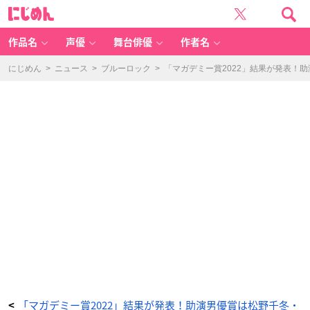
「マ
に
ガ
じ
デ
め
ミ
ん
ー
賞
作品名
声優
舞台俳優
作者名
2
0
2
2」
にじめん
>
ニュース
>
ブルーロック
>
「マガデミー賞2022」結果が発表！
助
演
男
優
賞
-
ア
ニ
メ
情
報
サ
イ
ト
に
じ
め
ん
「マガデミー賞2022」結果が発表！助演男優賞は松野千冬・
<