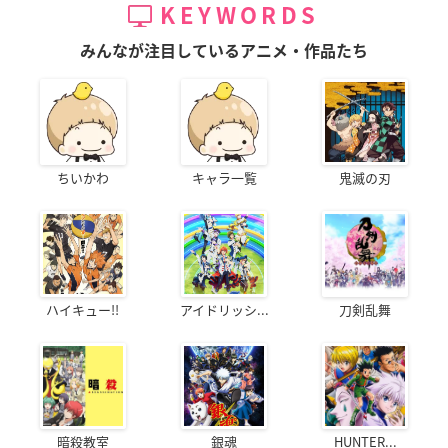
KEYWORDS
みんなが注目しているアニメ・作品たち
ちいかわ
キャラ一覧
鬼滅の刃
ハイキュー!!
アイドリッシ...
刀剣乱舞
暗殺教室
銀魂
HUNTER...