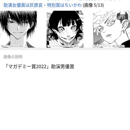
助演女優賞は灰原哀・特別賞はちいかわ
(画像 5/13)
5/13
画像の説明
「マガデミー賞2022」助演男優賞