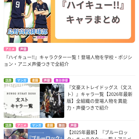
アニメ
声優
『ハイキュー!!』キャラクター一覧！登場人物を学校・ポジシ
ョン・アニメ声優つきで全紹介
話題
マンガ
書籍
声優
舞台俳優
『文豪ストレイドッグス（文ス
ト）』キャラ一覧【2026年最新
版】全組織の登場人物を異能
力・声優つきで紹介
話題
アニメ
マンガ
書籍
舞台
声優
【2025年最新】『ブルーロッ