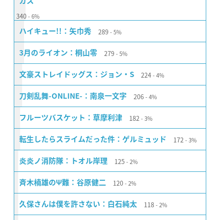
ガス
340
6%
289
ハイキュー!!：矢巾秀
5%
279
3月のライオン：桐山零
5%
224
文豪ストレイドッグス：ジョン・S
4%
206
刀剣乱舞-ONLINE-：南泉一文字
4%
182
フルーツバスケット：草摩利津
3%
172
転生したらスライムだった件：ゲルミュッド
3%
125
炎炎ノ消防隊：トオル岸理
2%
120
斉木楠雄のΨ難：谷原健二
2%
118
久保さんは僕を許さない：白石純太
2%