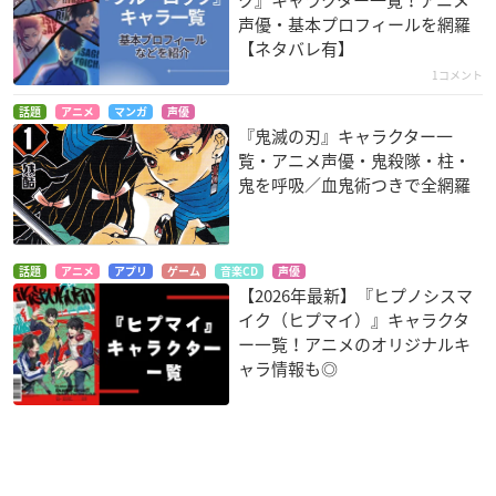
ク』キャラクター一覧！アニメ
声優・基本プロフィールを網羅
【ネタバレ有】
1コメント
話題
アニメ
マンガ
声優
『鬼滅の刃』キャラクター一
覧・アニメ声優・鬼殺隊・柱・
鬼を呼吸／血鬼術つきで全網羅
話題
アニメ
アプリ
ゲーム
音楽CD
声優
【2026年最新】『ヒプノシスマ
イク（ヒプマイ）』キャラクタ
ー一覧！アニメのオリジナルキ
ャラ情報も◎