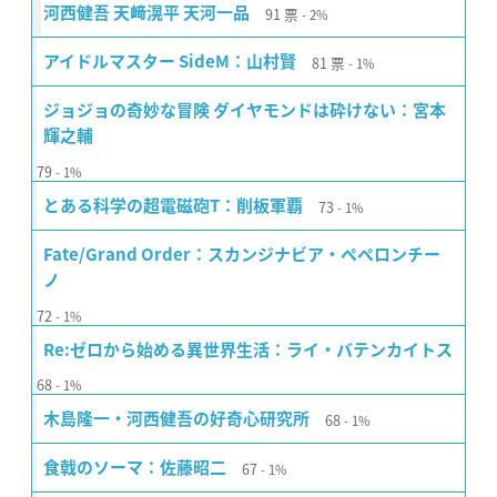
91
票
河西健吾 天﨑滉平 天河一品
2%
81
票
アイドルマスター SideM：山村賢
1%
ジョジョの奇妙な冒険 ダイヤモンドは砕けない：宮本
輝之輔
79
1%
73
とある科学の超電磁砲T：削板軍覇
1%
Fate/Grand Order：スカンジナビア・ペペロンチー
ノ
72
1%
Re:ゼロから始める異世界生活：ライ・バテンカイトス
68
1%
68
木島隆一・河西健吾の好奇心研究所
1%
67
食戟のソーマ：佐藤昭二
1%