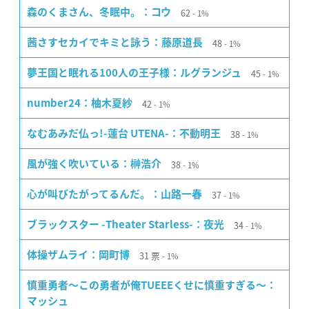
62
森のくまさん、冬眠中。：コウ
1%
48
茜さすセカイでキミと詠う：藤原道長
1%
45
夢王国と眠れる100人の王子様：ルグランジュ
1%
42
number24：柚木夏紗
1%
38
なむあみだ仏っ!-蓮台 UTENA-：不動明王
1%
38
風が強く吹いている：榊浩介
1%
37
心が叫びたがってるんだ。：山路一春
1%
34
ブラックスター -Theater Starless-：夜光
1%
31
票
体操ザムライ：岡町博
1%
慎重勇者〜この勇者が俺TUEEEくせに慎重すぎる〜：
マッシュ