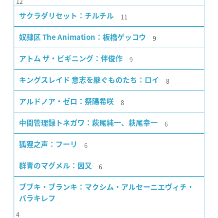
12
11
サクラダリセット：チルチル
9
奴隷区 The Animation：板橋ゲッコウ
9
アトム ザ・ビギニング：伴俊作
8
キングスレイド 意志を継ぐものたち：ロイ
8
アルドノア・ゼロ：祭陽希咲
6
中間管理録トネガワ：萩尾純一、萩尾幸一
6
狐狸之声：フーリ
6
群青のマグメル：因又
ブブキ・ブランキ：マクシム・アルセーニエヴィチ・
バラキレフ
4