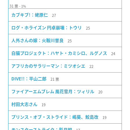
31
票
1%
27
カブキブ!：蛯原仁
25
ログ・ホライズン 円卓崩壊：トウリ
25
人外さんの嫁：火鞍川曽良
24
白猫プロジェクト：ハヤト・カミシロ、ルグノス
22
アフリカのサラリーマン：ミツオシエ
21
票
DIVE!!：平山二郎
20
ファイアーエムブレム 風花雪月：ツィリル
19
村田大志さん
19
プリンス・オブ・ストライド：嶋葵、鮫島改
モンスターストライク：影月明