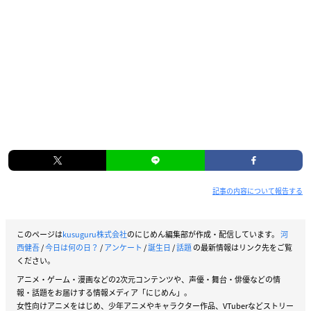
記事の内容について報告する
このページは
kusuguru株式会社
のにじめん編集部が作成・配信しています。
河
西健吾
/
今日は何の日？
/
アンケート
/
誕生日
/
話題
の最新情報はリンク先をご覧
ください。
アニメ・ゲーム・漫画などの2次元コンテンツや、声優・舞台・俳優などの情
報・話題をお届けする情報メディア「にじめん」。
女性向けアニメをはじめ、少年アニメやキャラクター作品、VTuberなどストリー