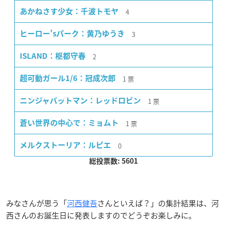
4
あかねさす少女：千波トモヤ
3
ヒーロー'sパーク：黄乃ゆうき
2
ISLAND：枢都守春
1
票
超可動ガール1/6：冠成次郎
1
票
ニンジャバットマン：レッドロビン
1
票
蒼い世界の中心で：ミョムト
0
メルクストーリア：ルピエ
総投票数: 5601
みなさんが思う「
河西健吾
さんといえば？」の集計結果は、河
西さんのお誕生日に発表しますのでどうぞお楽しみに。