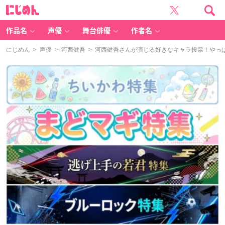
に
じ
め
ん
作品名
声優
舞台俳優
作者名
にじめん
>
声優
>
河西健吾
> 河西健吾さんが演じる好きなキャラ投票！やっ