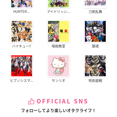
HUNTER...
アイドリッシ...
刀剣乱舞
ハイキュー!!
暗殺教室
銀魂
ヒプノシスマ...
サンリオ
呪術廻戦
OFFICIAL SNS
フォローしてより楽しいオタクライフ！