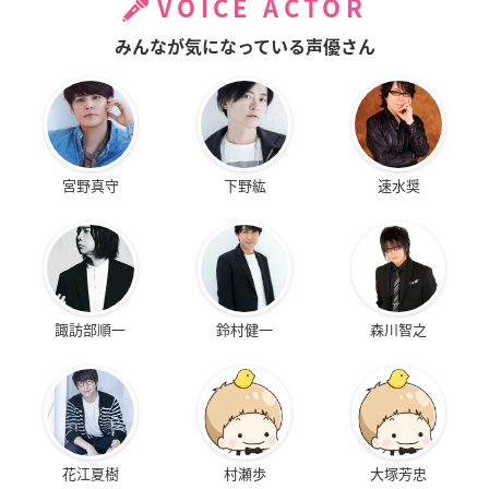
VOICE ACTOR
みんなが気になっている声優さん
宮野真守
下野紘
速水奨
諏訪部順一
鈴村健一
森川智之
花江夏樹
村瀬歩
大塚芳忠