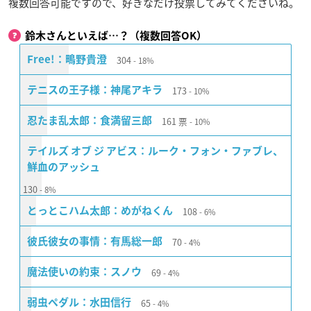
複数回答可能ですので、好きなだけ投票してみてくださいね。
鈴木さんといえば…？（複数回答OK）
304
Free!：鴫野貴澄
18%
173
テニスの王子様：神尾アキラ
10%
161
票
忍たま乱太郎：食満留三郎
10%
テイルズ オブ ジ アビス：ルーク・フォン・ファブレ、
鮮血のアッシュ
130
8%
108
とっとこハム太郎：めがねくん
6%
70
彼氏彼女の事情：有馬総一郎
4%
69
魔法使いの約束：スノウ
4%
65
弱虫ペダル：水田信行
4%