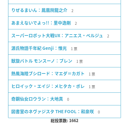
2
りぜるまいん：鳳凰院龍之介
2
あまえないでよっ!!：里中逸剛
2
スーパーロボット大戦UX：アニエス・ベルジュ
1
票
源氏物語千年紀 Genji：惟光
1
票
獣旋バトル モンスーノ：ブレン
1
票
熱風海陸ブシロード：マエダ＝カガト
1
票
ヒロイック・エイジ：メヒタカ・ポレ
0
奇鋼仙女ロウラン：大地真
0
図書室のネヴァジスタ THE FOOL：和泉咲
総投票数: 1662