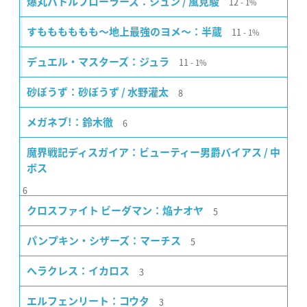
12
爆丸バトルブローラーズ：シュン / 風見駿
1%
11
すもももももも〜地上最強のヨメ〜：半蔵
1%
11
デュエル・マスターズ：ジュラ
1%
8
砂ぼうず：砂ぼうず / 水野灌太
6
メガネブ!：鈴木徹
魔界戦記ディスガイア：ビューティー男爵バイアス / 中
ボス
6
5
クロスファイト ビーダマン：焔ナオヤ
5
パンプキン・シザーズ：マーチス
3
ヘラクレス：イカロス
3
エルフェンリート：コウタ