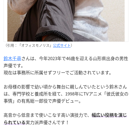
（引用：「オフィスモノリス」
公式サイト
）
鈴木千尋
さんは、今年2023年で46歳を迎える山形県出身の男性
声優です。
現在は事務所に所属せずフリーでご活動されています。
お母様の影響で幼い頃から舞台に親しんでいたという鈴木さん
は、専門学校と養成所を経て、1998年にTVアニメ「彼氏彼女の
事情」の有馬総一郎役で声優デビュー。
高音から低音まで使いこなす高い演技力で、
幅広い役柄を演じ
実力派声優さんです！
られている