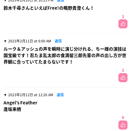
2023年2月10日 at 10:25 PM
返信
鈴木千尋さんといえばFree!の鴫野貴澄くん！
1
2023年2月11日 at 6:00 AM
返信
ルーク＆アッシュの声を瞬時に演じ分けれる、ちー様の演技は
国宝級です！忍たま乱太郎の食満留三郎先輩の声の出し方が世
界観に合っていてたまらないです！
1
2023年2月12日 at 12:26 AM
返信
Angel’s Feather
逢坂来栖
0