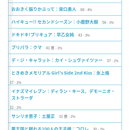
60
おおきく振りかぶって：栄口勇人
4%
56
ハイキュー!! セカンドシーズン：小鹿野大樹
3%
43
ドキドキ!プリキュア：早乙女純
3%
41
票
プリパラ：クマ
2%
37
デ・ジ・キャラット：カイ・シュヴァイツァー
2%
ときめきメモリアル Girl's Side 2nd Kiss：氷上格
37
2%
イナズマイレブン：ディラン・キース、デモーニオ・
ストラーダ
32
2%
31
票
サンリオ男子：土屋正
2%
30
夢王国と眠れる100人の王子様：コロレ
2%