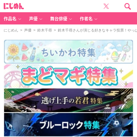
に
じ
め
ん
作品名
声優
舞台俳優
作者名
にじめん
>
声優
>
鈴木千尋
> 鈴木千尋さんが演じる好きなキャラ投票！やっ