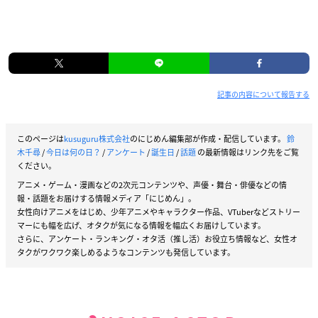
記事の内容について報告する
このページは
kusuguru株式会社
のにじめん編集部が作成・配信しています。
鈴
木千尋
/
今日は何の日？
/
アンケート
/
誕生日
/
話題
の最新情報はリンク先をご覧
ください。
アニメ・ゲーム・漫画などの2次元コンテンツや、声優・舞台・俳優などの情
報・話題をお届けする情報メディア「にじめん」。
女性向けアニメをはじめ、少年アニメやキャラクター作品、VTuberなどストリー
マーにも幅を広げ、オタクが気になる情報を幅広くお届けしています。
さらに、アンケート・ランキング・オタ活（推し活）お役立ち情報など、女性オ
タクがワクワク楽しめるようなコンテンツも発信しています。