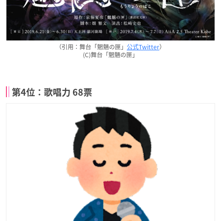
（引用：舞台「魍魎の匣」
公式Twitter
）
(C)舞台「魍魎の匣」
第4位：歌唱力 68票