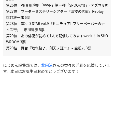
第26位：VR専用演劇「VVVR」第一弾「SPOOKY!!」- アズマ 8票
第27位：マーダーミステリーシアター『演技の代償』Replay-
桃谷雄一郎 6票
第28位：SOLID STAR vol.9『ミニチュア!!フリーペーパーのナ
イス街』 – 市川達彦 5票
第29位：あの俳優が初めて1人で配信してみますweek！ in SHO
WROOM 3票
第29位：舞台『散れ桜よ、刻天ノ証ニ』 – 金狐丸 3票
にじめん編集部では、
北園涼
さんの益々の活躍を応援していま
す。本日はお誕生日おめでとうございます！