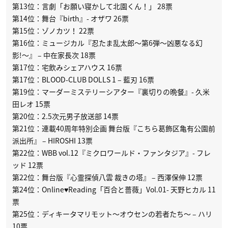
第13位：言劇「お願い寝かして北園くん！」 28票
第14位：舞台『birth』- オザワ 26票
第15位：ゾノカツ！ 22票
第16位：ミュージカル『忍たま乱太郎〜第6弾〜凶悪なる幻
影!〜』 – 中在家長次 18票
第17位：宅飲みシェアハウス 16票
第17位：BLOOD-CLUB DOLLS 1 – 藍刃 16票
第19位：マーダーミステリーシアター『裏切りの晩餐』- 久米
田レオ 15票
第20位：2.5次元男子放送部 14票
第21位：連載40周年特別企画 舞台版『こちら葛飾区亀有公園前
派出所』 – HIROSHI 13票
第22位：WBB vol.12『ミクロワールド・ファンタジア』- フレ
ッド 12票
第22位：舞台版『心霊探偵八雲 裁きの塔』 – 西澤保伸 12票
第24位：Online♥Reading「百合と薔薇」Vol.01- 天野ヒカル 11
票
第25位：ディキータマリモット～オウセンの若者たち～ – ハリ
10票