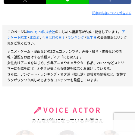
記事の内容について報告する
このページは
kusuguru株式会社
のにじめん編集部が作成・配信しています。
ア
ンケート結果
/
北園涼
/
今日は何の日？
/
ランキング
/
誕生日
の最新情報はリンク
先をご覧ください。
アニメ・ゲーム・漫画などの2次元コンテンツや、声優・舞台・俳優などの情
報・話題をお届けする情報メディア「にじめん」。
女性向けアニメをはじめ、少年アニメやキャラクター作品、VTuberなどストリー
マーにも幅を広げ、オタクが気になる情報を幅広くお届けしています。
さらに、アンケート・ランキング・オタ活（推し活）お役立ち情報など、女性オ
タクがワクワク楽しめるようなコンテンツも発信しています。
VOICE ACTOR
みんなが気になっている声優さん