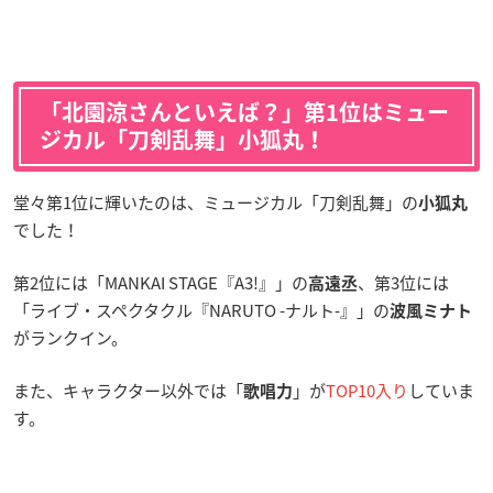
「北園涼さんといえば？」第1位はミュー
ジカル「刀剣乱舞」小狐丸！
堂々第1位に輝いたのは、ミュージカル「刀剣乱舞」の
小狐丸
でした！
第2位には「MANKAI STAGE『A3!』」の
、第3位には
高遠丞
「ライブ・スペクタクル『NARUTO -ナルト-』」の
波風ミナト
がランクイン。
また、キャラクター以外では「
」が
TOP10入り
していま
歌唱力
す。