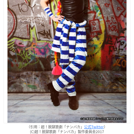
（引用：超！脱獄歌劇「ナンバカ」
公式Twitter
）
(C)超！脱獄歌劇「ナンバカ」製作委員会2017