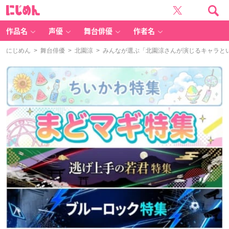
に
じ
め
ん
作品名
声優
舞台俳優
作者名
にじめん
>
舞台俳優
>
北園涼
> みんなが選ぶ「北園涼さんが演じるキャラといえ