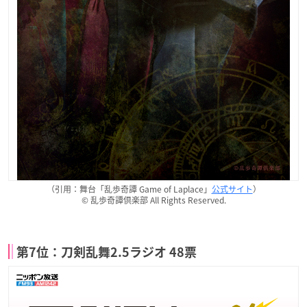
（引用：舞台「乱歩奇譚 Game of Laplace」
公式サイト
）
© 乱歩奇譚倶楽部 All Rights Reserved.
第7位：刀剣乱舞2.5ラジオ 48票