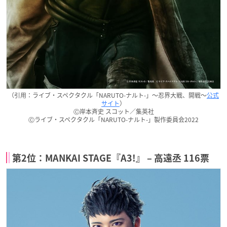
（引用：ライブ・スペクタクル「NARUTO-ナルト-」～忍界大戦、開戦～
公式
サイト
）
Ⓒ岸本斉史 スコット／集英社
Ⓒライブ・スペクタクル「NARUTO-ナルト-」製作委員会2022
第2位：MANKAI STAGE『A3!』 – 高遠丞 116票