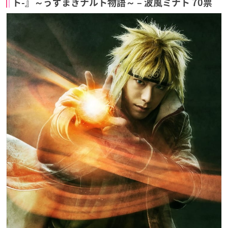
ト-』～うずまきナルト物語～ – 波風ミナト 70票