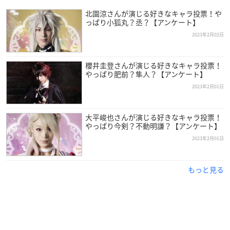
北園涼さんが演じる好きなキャラ投票！や
っぱり小狐丸？丞？【アンケート】
2023年2月02日
櫻井圭登さんが演じる好きなキャラ投票！
やっぱり肥前？隼人？【アンケート】
（引用： 北園涼さんオフィシャル
公式サイト
）
2023年2月01日
北園涼
さんは鹿児島県出身で、現在RMPに所属しており、今年
大平峻也さんが演じる好きなキャラ投票！
で31歳を迎えます。
やっぱり今剣？不動明謙？【アンケート】
2023年2月01日
2014年「おとり捜査官・北見志穂第18作」でデビューし、その
後は「ミュージカル『刀剣乱舞』」や「MANKAI STAGE『A
3!』」など、数々の作品に出演。
もっと見る
また2018年には、北園さんの出身地・鹿児島県より薩摩大使を
委嘱されました。